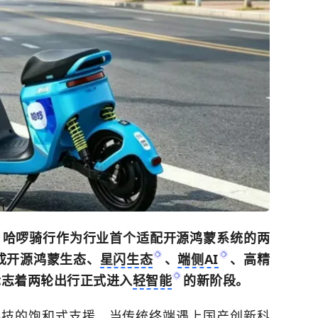
，哈啰骑行作为行业首个适配开源鸿蒙系统的两
成开源鸿蒙生态、
星闪生态
、
端侧AI
、高精
标志着两轮出行正式进入
轻智能
的新阶段。
科技的饱和式支援。当传统终端遇上国产创新科