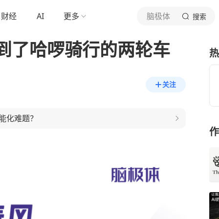
财经
AI
更多
脑极体
搜索
到了哈啰骑行的两轮车
热
关注
能化难题？
作