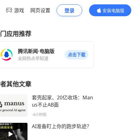
游戏
网页设置
登录
安装电脑版
内容更精彩
门应用推荐
腾讯新闻·电脑版
点击下载
全网热点早知道
者其他文章
套壳起家、20亿收场：Man
us不止AB面
-4小时前
AI准备盯上你的跑步轨迹？