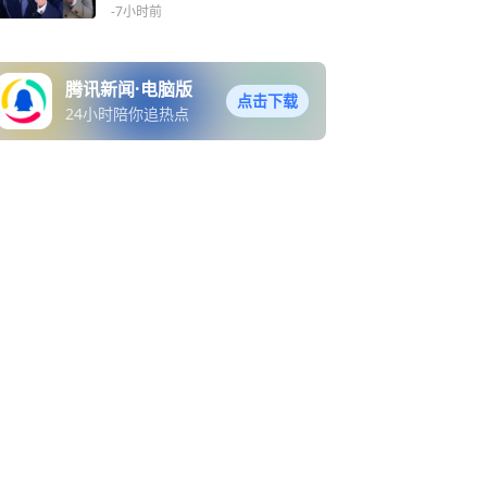
-7小时前
腾讯新闻·电脑版
点击下载
24小时陪你追热点