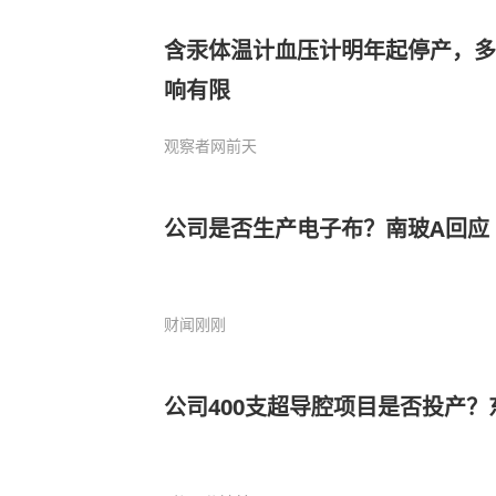
含汞体温计血压计明年起停产，多
响有限
观察者网
前天
公司是否生产电子布？南玻A回应
财闻
刚刚
公司400支超导腔项目是否投产