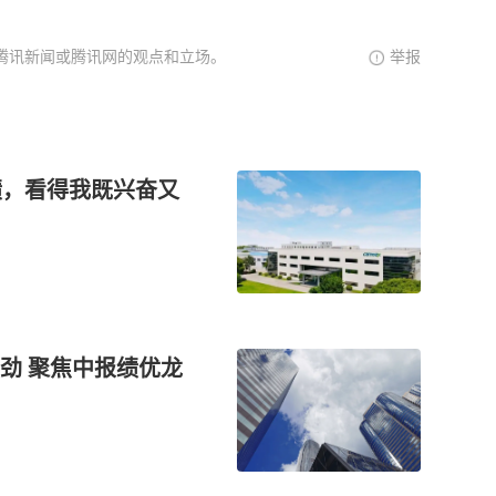
腾讯新闻或腾讯网的观点和立场。
举报
绩，看得我既兴奋又
劲 聚焦中报绩优龙