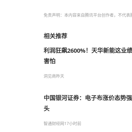
免责声明：本内容来自腾讯平台创作者，不代表
相关推荐
利润狂飙2600%！天华新能这业
害怕
洞见商
昨天
中国银河证券：电子布涨价态势强
头
智通财经网
17小时前