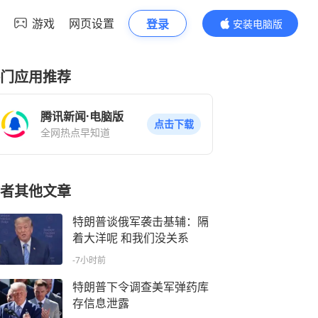
游戏
网页设置
登录
安装电脑版
内容更精彩
门应用推荐
腾讯新闻·电脑版
点击下载
全网热点早知道
者其他文章
特朗普谈俄军袭击基辅：隔
着大洋呢 和我们没关系
-7小时前
特朗普下令调查美军弹药库
存信息泄露