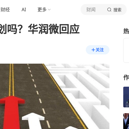
财经
AI
更多
财闻
搜索
划吗？华润微回应
热
关注
作