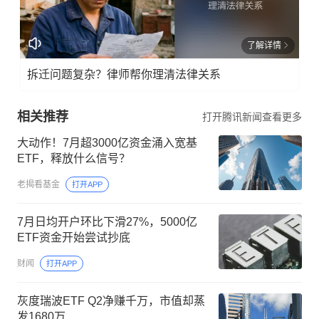
了解详情
拆迁问题复杂？律师帮你理清法律关系
相关推荐
打开腾讯新闻查看更多
大动作！7月超3000亿资金涌入宽基
ETF，释放什么信号？
老揭看基金
打开APP
7月日均开户环比下滑27%，5000亿
ETF资金开始尝试抄底
财闻
打开APP
灰度瑞波ETF Q2净赚千万，市值却蒸
发1680万