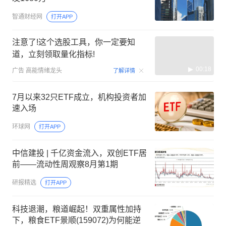
智通财经网
打开APP
注意了!这个选股工具，你一定要知
道，立刻领取量化指标!
00:18
广告
高能情绪龙头
了解详情
7月以来32只ETF成立，机构投资者加
速入场
环球网
打开APP
中信建投 | 千亿资金流入，双创ETF居
前——流动性周观察8月第1期
研报精选
打开APP
科技退潮，粮道崛起！双重属性加持
下，粮食ETF景顺(159072)为何能逆