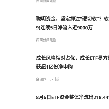
界面新闻
刚刚
聪明资金，坚定押注“硬切软”？软件E
9)连续5日净流入近9000万
界面新闻
刚刚
成长风格相对占优，成长ETF易方达
获超1亿份净申购
金融界
-3小时前
8月6日ETF资金整体净流出218.4