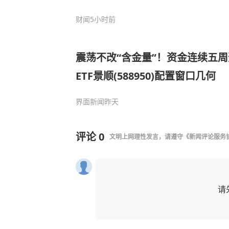
财闻
5小时前
震荡不改“含金量”！资金连续五周
ETF景顺(588950)配置窗口几何
界面新闻
昨天
评论
0
文明上网理性发言，请遵守
《新闻评论服务
请