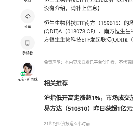
收藏
没有介绍，请补上信息】
恒生生物科技ETF南方（159615）
分享
(QDII)A（018078.OF）、南方恒生生
方恒生生物科技ETF发起联接(QDII)I（0
手机看
免责声明：本内容来自腾讯平台创作者，不代表
元宝 · 新闻妹
相关推荐
沪指低开高走涨超1%，市场成交放量
易方达（510310）昨日获超1亿
21世纪经济报道
-5小时前