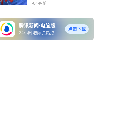
资126.15亿港元 8月10日复
-6小时前
牌
腾讯新闻·电脑版
点击下载
24小时陪你追热点