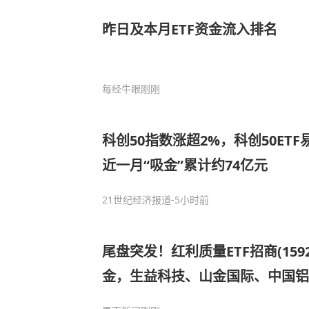
昨日及本月ETF资金流入排名
每经牛眼
刚刚
科创50指数涨超2%，科创50ETF易
近一月“吸金”累计约74亿元
21世纪经济报道
-5小时前
尾盘突发！红利质量ETF招商(159
金，生益科技、山金国际、中国铝