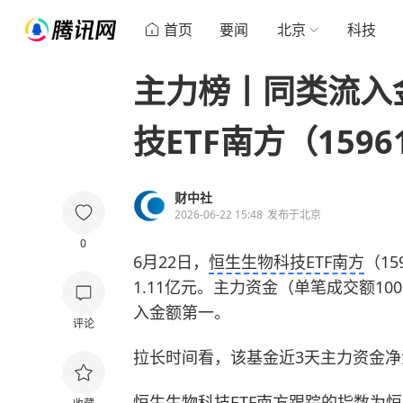
首页
要闻
北京
科技
主力榜丨同类流入
技ETF南方（1596
财中社
2026-06-22 15:48
发布于
北京
0
6月22日，
恒生生物科技ETF南方
（15
1.11亿元。主力资金（单笔成交额10
入金额第一。
评论
拉长时间看，该基金近3天主力资金净流
恒生生物科技ETF南方跟踪的指数为恒