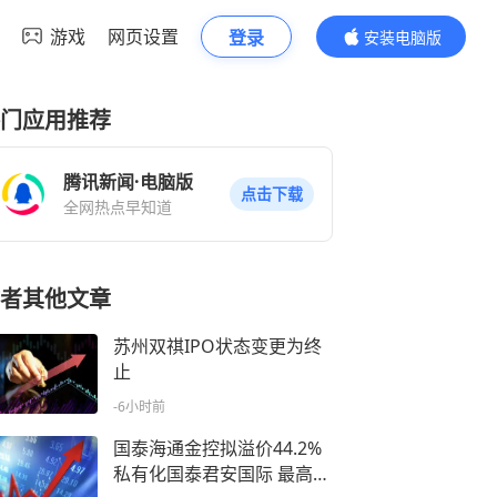
游戏
网页设置
登录
安装电脑版
内容更精彩
门应用推荐
腾讯新闻·电脑版
点击下载
全网热点早知道
者其他文章
苏州双祺IPO状态变更为终
止
-6小时前
国泰海通金控拟溢价44.2%
私有化国泰君安国际 最高耗