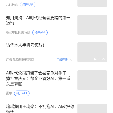
艾问iAsk
打开APP
知用鸿沟：AI时代经营者要跨的第一
道沟
驱动中国网络传媒
打开APP
请凭本人手机号领取！
00:27
广告
易泽科技运营商
了解详情
AI时代公司跑慢了会被竞争对手干
掉？章庆元：帮企业管好AI，第一道
关是算账
扬眼
打开APP
均瑶集团王均豪：不拥抱AI，AI就把你
淘汰