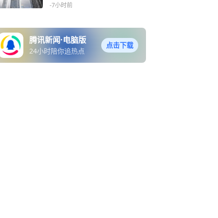
强劲 产能及关键器件供应成
-7小时前
短期增长主要约束
腾讯新闻·电脑版
点击下载
24小时陪你追热点