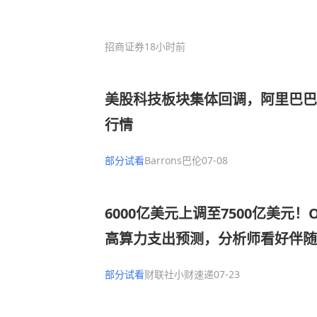
招商证券
18小时前
美股科技板块集体回调，阿里巴巴
行情
部分试看
Barrons巴伦
07-08
6000亿美元上调至7500亿美元！
高算力支出预测，分析师看好伴随
开启，CSP资本开支与AI收入或
部分试看
财联社小财速递
07-23