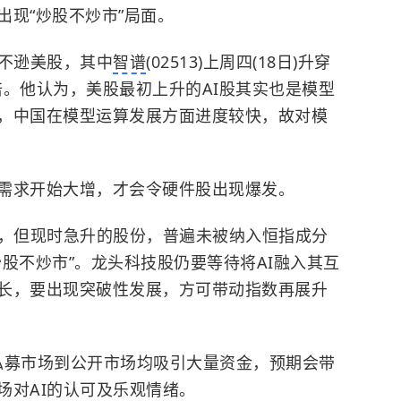
现“炒股不炒市”局面。
势不逊美股，其中
智谱
(02513)上周四(18日)升穿
6倍。他认为，美股最初上升的AI股其实也是模型
，中国在模型运算发展方面进度较快，故对模
需求开始大增，才会令硬件股出现爆发。
I，但现时急升的股份，普遍未被纳入恒指成分
股不炒市”。龙头科技股仍要等待将AI融入其互
长，要出现突破性发展，方可带动指数再展升
在私募市场到公开市场均吸引大量资金，预期会带
场对AI的认可及乐观情绪。