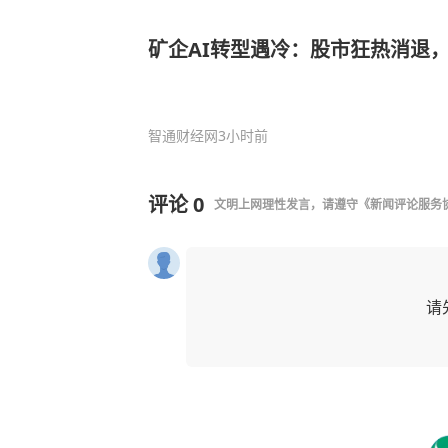
矿企AI转型遇冷：股市狂热消退
智通财经网
3小时前
评论
0
文明上网理性发言，请遵守
《新闻评论服务
请