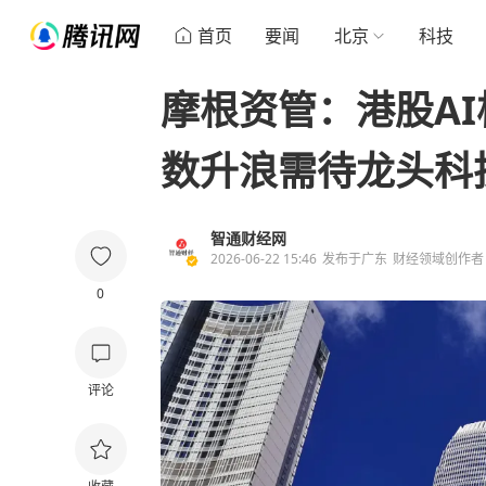
首页
要闻
北京
科技
摩根资管：港股AI
数升浪需待龙头科
智通财经网
2026-06-22 15:46
发布于
广东
财经领域创作者
0
评论