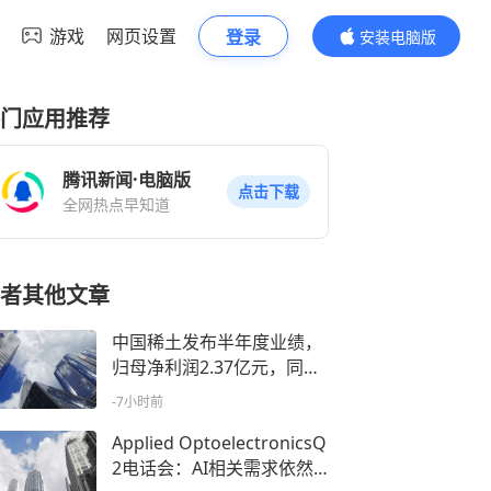
游戏
网页设置
登录
安装电脑版
内容更精彩
门应用推荐
腾讯新闻·电脑版
点击下载
全网热点早知道
者其他文章
中国稀土发布半年度业绩，
归母净利润2.37亿元，同比
增长46.53%
-7小时前
Applied OptoelectronicsQ
2电话会：AI相关需求依然