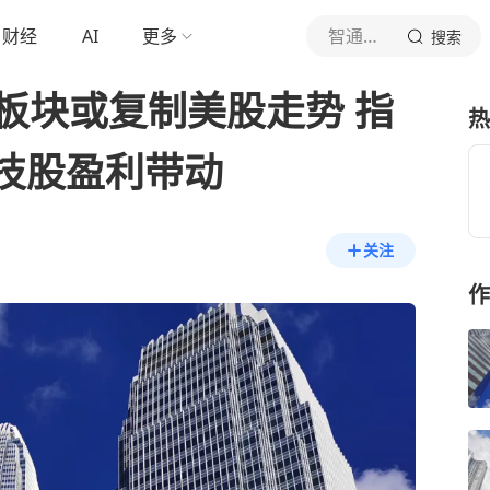
财经
AI
更多
智通财经网
搜索
板块或复制美股走势 指
热
技股盈利带动
关注
作