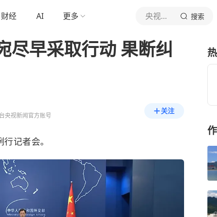
财经
AI
更多
央视新闻
搜索
宛尽早采取行动 果断纠
热
关注
台央视新闻官方账号
作
例行记者会。