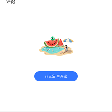
评论
@元宝 写评论