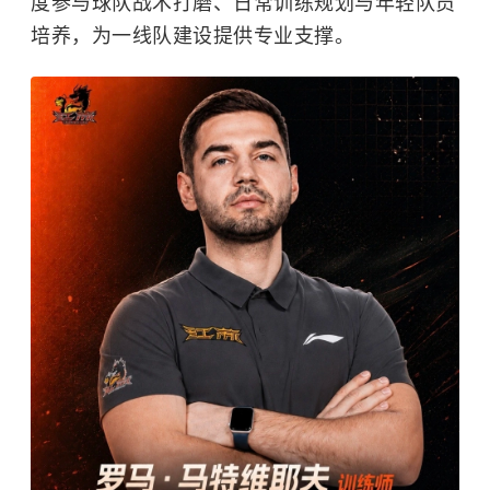
度参与球队战术打磨、日常训练规划与年轻队员
培养，为一线队建设提供专业支撑。