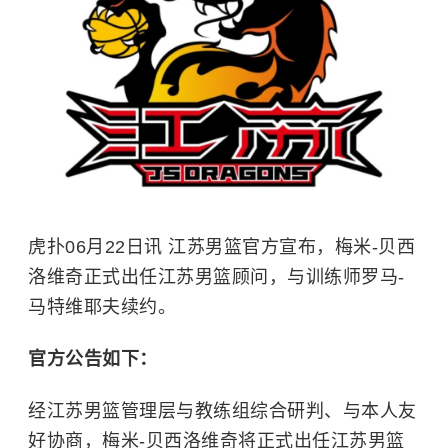
虎扑06月22日讯 江苏男篮官方宣布，梅米-贝西
洛维奇正式出任江苏男篮顾问，与训练师罗马-
马特维耶夫续约。
官方公告如下：
经江苏男篮管理层与教练组综合研判、与本人友
好协商，梅米-贝西洛维奇将正式出任江苏男篮