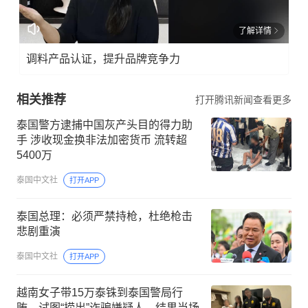
了解详情
调料产品认证，提升品牌竞争力
相关推荐
打开腾讯新闻查看更多
泰国警方逮捕中国灰产头目的得力助
手 涉收现金换非法加密货币 流转超
5400万
泰国中文社
打开APP
泰国总理：必须严禁持枪，杜绝枪击
悲剧重演
泰国中文社
打开APP
越南女子带15万泰铢到泰国警局行
贿，试图“捞出”诈骗嫌疑人，结果当场