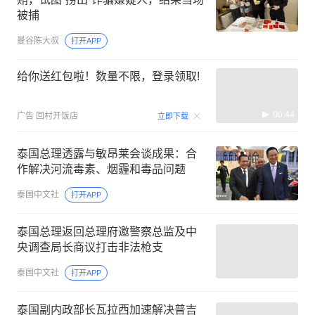
被捕
曼谷陈大叔
打开APP
给你送红包啦！数量不限，登录领取!
00:44
广告
回村开饭店
立即下载
泰国总理透露与敏昂莱会谈成果：合
作解决河流毒素、烟霾和毒品问题
泰国中文社
打开APP
泰国总理返回总理府邀警察总监及中
央调查局长商议打击非法枪支
泰国中文社
打开APP
泰国副内政部长瓦拉西加速解决普吉