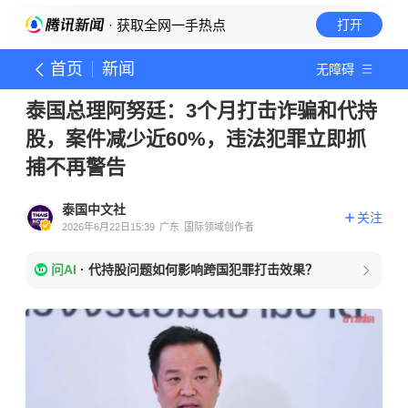
· 获取全网一手热点
打开
首页
新闻
无障碍
泰国总理阿努廷：3个月打击诈骗和代持
股，案件减少近60%，违法犯罪立即抓
捕不再警告
泰国中文社
关注
2026年6月22日15:39
广东
国际领域创作者
问AI
·
代持股问题如何影响跨国犯罪打击效果？