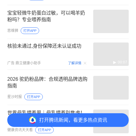
宝宝轻微牛奶蛋白过敏，可以喝羊奶
粉吗？专业喂养指南
思维狮
打开APP
核验未通过,身份保障还未认证成功
00:07
广告
鼎立健康小助手
了解详情
2026 驼奶粉品牌：合规透明品牌选购
指南
星沙时报
打开APP
世界母乳喂养周｜母乳喂养别焦虑！
打开
腾讯新闻，看更多热点资讯
健康资讯天天看
打开APP