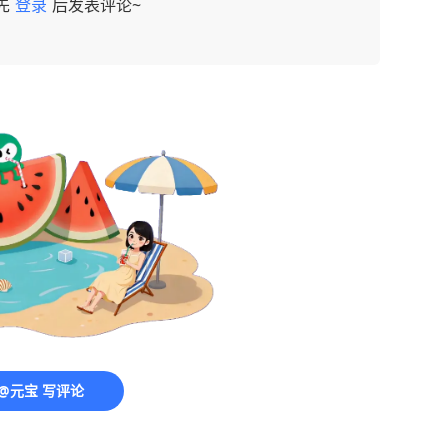
先
登录
后发表评论~
@元宝 写评论