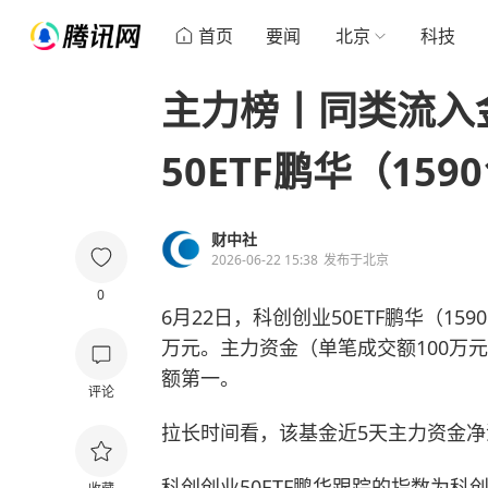
首页
要闻
北京
科技
主力榜丨同类流入
50ETF鹏华（159
财中社
2026-06-22 15:38
发布于
北京
0
6月22日，科创创业50ETF鹏华（1590
万元。主力资金（单笔成交额100万元
额第一。
评论
拉长时间看，该基金近5天主力资金净流
科创创业50ETF鹏华跟踪的指数为科