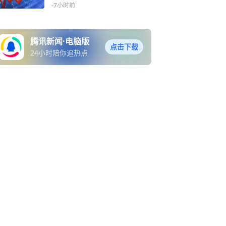
资126.15亿港元 8月10日复
-7小时前
牌
腾讯新闻·电脑版
点击下载
24小时陪你追热点