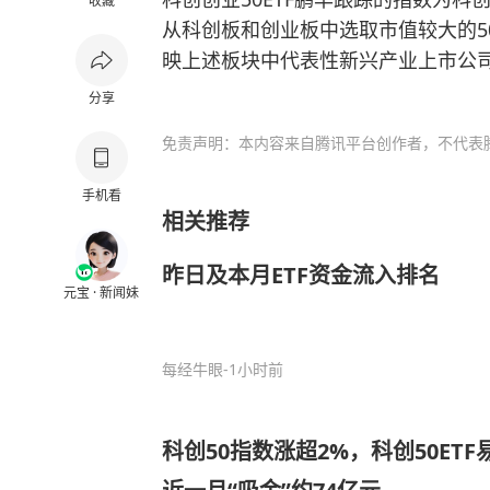
收藏
从
科创板
和创业板中选取市值较大的5
映上述板块中代表性新兴产业上市公
分享
免责声明：本内容来自腾讯平台创作者，不代表
手机看
相关推荐
昨日及本月ETF资金流入排名
元宝 · 新闻妹
每经牛眼
-1小时前
科创50指数涨超2%，科创50ETF易