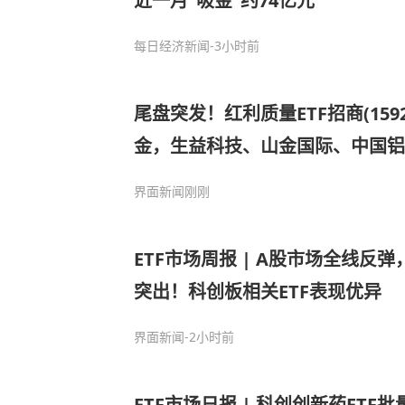
近一月“吸金”约74亿元
每日经济新闻
-3小时前
尾盘突发！红利质量ETF招商(159
金，生益科技、山金国际、中国铝
界面新闻
刚刚
ETF市场周报 | A股市场全线反
突出！科创板相关ETF表现优异
界面新闻
-2小时前
ETF市场日报 | 科创创新药ETF