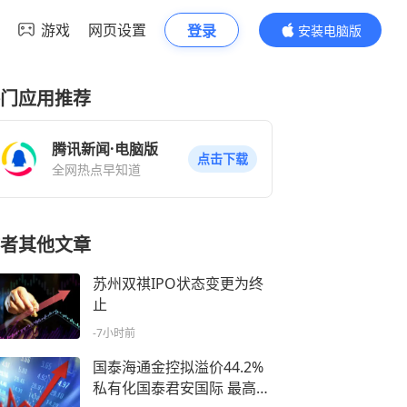
游戏
网页设置
登录
安装电脑版
内容更精彩
门应用推荐
腾讯新闻·电脑版
点击下载
全网热点早知道
者其他文章
苏州双祺IPO状态变更为终
止
-7小时前
国泰海通金控拟溢价44.2%
私有化国泰君安国际 最高耗