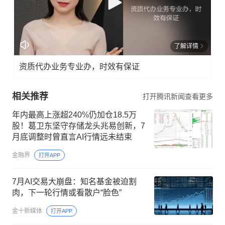
了解详情
资质代办业务专业办，时效有保证
相关推荐
打开腾讯新闻查看更多
年内最高上涨超240%仍加仓18.5万
股！葛卫东坚守存储龙头兆易创新，7
月底调整时曾直言AI行情远未结束
金融界
打开APP
7月AI交易大崩盘：知名基金被迫割
肉，下一轮行情或看散户“脸色”
金十新媒体
打开APP