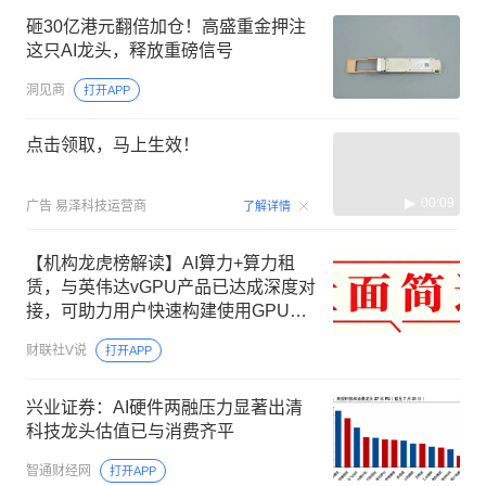
砸30亿港元翻倍加仓！高盛重金押注
这只AI龙头，释放重磅信号
洞见商
打开APP
点击领取，马上生效！
00:09
广告
易泽科技运营商
了解详情
【机构龙虎榜解读】AI算力+算力租
赁，与英伟达vGPU产品已达成深度对
接，可助力用户快速构建使用GPU的
云平台，依托统一存储、AI算力网关
财联社V说
打开APP
等产品组合，打造适配AI发展的IT基础
设施，这家公司获净买入
兴业证券：AI硬件两融压力显著出清
科技龙头估值已与消费齐平
智通财经网
打开APP