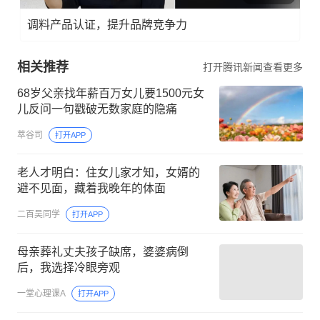
调料产品认证，提升品牌竞争力
相关推荐
打开腾讯新闻查看更多
68岁父亲找年薪百万女儿要1500元女
儿反问一句戳破无数家庭的隐痛
萃谷司
打开APP
老人才明白：住女儿家才知，女婿的
避不见面，藏着我晚年的体面
二百吴同学
打开APP
母亲葬礼丈夫孩子缺席，婆婆病倒
后，我选择冷眼旁观
一堂心理课A
打开APP