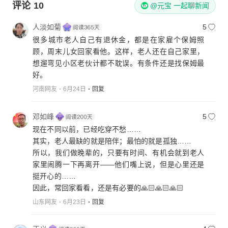
评论
10
@元宝 一起聊新闻
人淡如菊
5
很多城市老人自己有退休金，都是在家雇个保姆照
顾，周末儿女回家看他。这样，老人还在自己家里，
想遛弯见小区老伙计都不耽误。有条件还是找保姆最
好。
河南网友
6月24日
回复
邓如峰
5
现在不同以前，已经吃穿不愁……
其实，老人最缺的就是陪伴；最怕的就是孤独……
所以，我们做晚辈的，只要有时间、有机会就到老人
家里闹腾一下再离开——他们嘴上说，但是心里还是
挺开心的……
因此，常回家看看，还是有必要的🙏🏻🙏🏻🙏🏻
山东网友
6月23日
回复