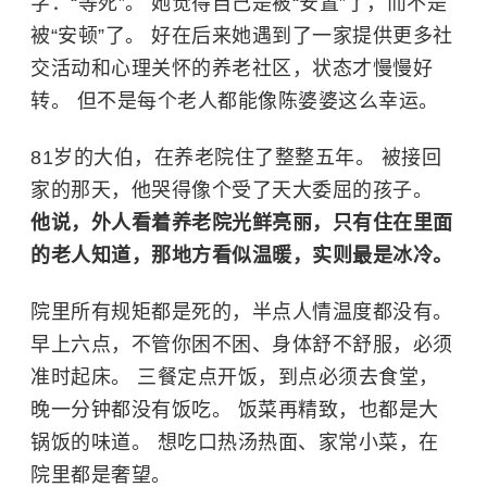
字：“等死”。 她觉得自己是被“安置”了，而不是
被“安顿”了。 好在后来她遇到了一家提供更多社
交活动和心理关怀的养老社区，状态才慢慢好
转。 但不是每个老人都能像陈婆婆这么幸运。
81岁的大伯，在养老院住了整整五年。 被接回
家的那天，他哭得像个受了天大委屈的孩子。
他说，外人看着养老院光鲜亮丽，只有住在里面
的老人知道，那地方看似温暖，实则最是冰冷。
院里所有规矩都是死的，半点人情温度都没有。
早上六点，不管你困不困、身体舒不舒服，必须
准时起床。 三餐定点开饭，到点必须去食堂，
晚一分钟都没有饭吃。 饭菜再精致，也都是大
锅饭的味道。 想吃口热汤热面、家常小菜，在
院里都是奢望。