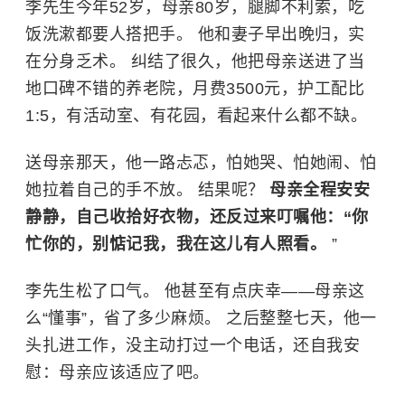
李先生今年52岁，母亲80岁，腿脚不利索，吃
饭洗漱都要人搭把手。 他和妻子早出晚归，实
在分身乏术。 纠结了很久，他把母亲送进了当
地口碑不错的养老院，月费3500元，护工配比
1:5，有活动室、有花园，看起来什么都不缺。
送母亲那天，他一路忐忑，怕她哭、怕她闹、怕
她拉着自己的手不放。 结果呢？
母亲全程安安
静静，自己收拾好衣物，还反过来叮嘱他：“你
忙你的，别惦记我，我在这儿有人照看。
”
李先生松了口气。 他甚至有点庆幸——母亲这
么“懂事”，省了多少麻烦。 之后整整七天，他一
头扎进工作，没主动打过一个电话，还自我安
慰：母亲应该适应了吧。