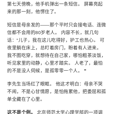
第七天傍晚，他手机弹出一条短信。 屏幕亮起
来的那一刻，他愣住了。
短信是母亲发的——那个平时只会接电话、连微
信都不会用的80岁老人。 内容不长，就几句
话：“儿子，我在这儿吃得好，护工也热心。 可
夜里躺在床上，总盯着房门，盼着有人进来。
我不图吃穿，就想待在自己家，哪怕粗茶淡饭，
听见家里的动静，心里才踏实。 人老了，最怕
的不是没人伺候，是孤零零一个人。
”
李先生当场红了眼眶。 他这才明白：母亲不哭
不闹，不是心甘情愿，是怕拖累他，把委屈和孤
单全藏在了心里。
这不是个例。
北京师范大学心理学部的一项调