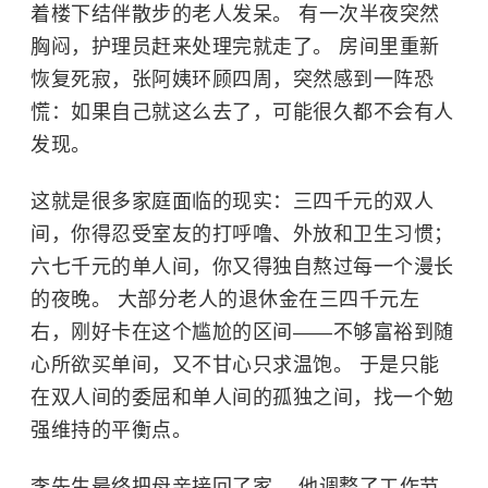
着楼下结伴散步的老人发呆。 有一次半夜突然
胸闷，护理员赶来处理完就走了。 房间里重新
恢复死寂，张阿姨环顾四周，突然感到一阵恐
慌：如果自己就这么去了，可能很久都不会有人
发现。
这就是很多家庭面临的现实：三四千元的双人
间，你得忍受室友的打呼噜、外放和卫生习惯；
六七千元的单人间，你又得独自熬过每一个漫长
的夜晚。 大部分老人的退休金在三四千元左
右，刚好卡在这个尴尬的区间——不够富裕到随
心所欲买单间，又不甘心只求温饱。 于是只能
在双人间的委屈和单人间的孤独之间，找一个勉
强维持的平衡点。
李先生最终把母亲接回了家。 他调整了工作节