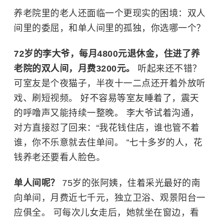
养老院里的老人还面临一个更现实的困境：双人
间里的委屈，和单人间里的孤独，你选哪一个？
72岁的李大爷，每月4800元退休金，住进了养
老院的双人间，月费3200元。
听起来还不错？
可室友是个夜猫子，半夜十一二点还开着外放听
戏、刷短视频。 好不容易等室友睡着了，震天
的呼噜声又能持续一整晚。 李大爷试着沟通，
对方直接怼了回来：“我花钱住店，谁也管不着
谁，你不乐意就去住单间。 ”七十多岁的人，花
钱养老还要看人脸色。
单人间呢？
75岁的张阿姨，住着采光最好的南
向单间，月费近七千元，独立卫浴、观景阳台一
应俱全。 可每次儿女走后，她就坐在窗边，看