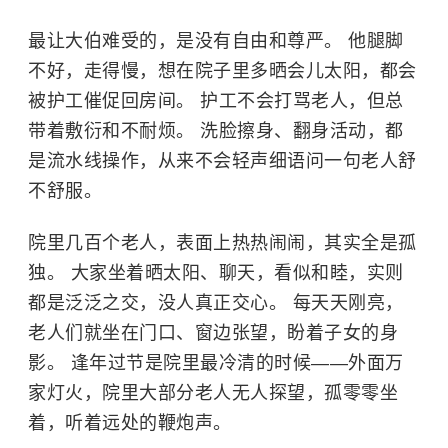
最让大伯难受的，是没有自由和尊严。 他腿脚
不好，走得慢，想在院子里多晒会儿太阳，都会
被护工催促回房间。 护工不会打骂老人，但总
带着敷衍和不耐烦。 洗脸擦身、翻身活动，都
是流水线操作，从来不会轻声细语问一句老人舒
不舒服。
院里几百个老人，表面上热热闹闹，其实全是孤
独。 大家坐着晒太阳、聊天，看似和睦，实则
都是泛泛之交，没人真正交心。 每天天刚亮，
老人们就坐在门口、窗边张望，盼着子女的身
影。 逢年过节是院里最冷清的时候——外面万
家灯火，院里大部分老人无人探望，孤零零坐
着，听着远处的鞭炮声。