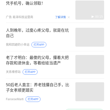
凭手机号，确认领取！
00:15
广告
易泽科技运营商
了解详情
人到晚年，过度心疼父母，就是在坑
自己
我和回避的小幸运
打开APP
老了才明白：最傻的父母，攥着大把
存款和退休金，等着给娃当遗产
关系维修站
打开APP
50后老人直言：养老钱攥自己手，比
子女孝顺更踏实
FaroeseMarti
打开APP