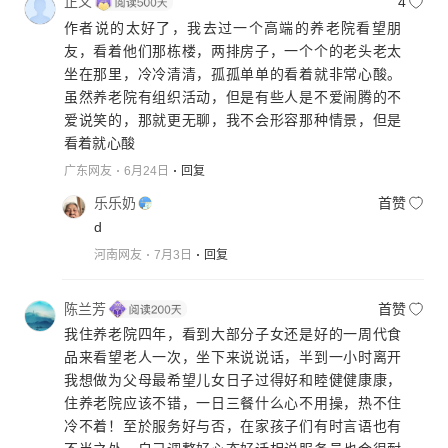
正义
4
作者说的太好了，我去过一个高端的养老院看望朋
友，看着他们那栋楼，两排房子，一个个的老头老太
坐在那里，冷冷清清，孤孤单单的看着就非常心酸。
虽然养老院有组织活动，但是有些人是不爱闹腾的不
爱说笑的，那就更无聊，我不会形容那种情景，但是
看着就心酸
广东网友
6月24日
回复
乐乐奶
首赞
d
河南网友
7月3日
回复
陈兰芳
首赞
我住养老院四年，看到大部分子女还是好的一周代食
品来看望老人一次，坐下来说说话，半到一小时离开
我想做为父母最希望儿女日子过得好和睦健健康康，
住养老院应该不错，一日三餐什么心不用操，热不住
冷不着！至於服务好与否，在家孩子们有时言语也有