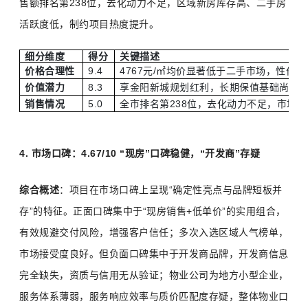
售额排名第238位，去化动力不足，区域新房库存高、二手房
活跃度低，制约项目热度提升。
细分维度
得分
关键描述
价格合理性
9.4
4767元/㎡均价显著低于二手市场，性价比
价值潜力
8.3
享金阳新城规划红利，长期保值基础尚可
销售情况
5.0
全市排名第238位，去化动力不足，市场
4.
市场口碑：4.67/10 “现房”口碑稳健，“开发商”存疑
综合概述
：项目在市场口碑上呈现“确定性亮点与品牌短板并
存”的特征。正面口碑集中于“现房销售+低单价”的实用组合，
有效规避交付风险，增强客户信任；多次入选区域人气榜单，
市场接受度良好。但负面口碑集中于开发商品牌，开发商信息
完全缺失，资质与信用无从验证；物业公司为地方小型企业，
服务体系薄弱，服务响应效率与质价匹配度存疑，整体物业口