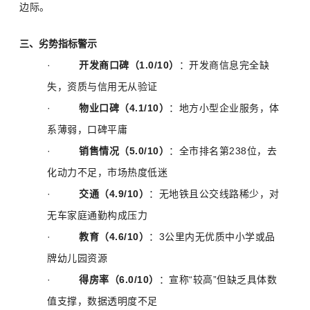
边际。
三、劣势指标警示
·
开发商口碑（1.0/10）
：开发商信息完全缺
失，资质与信用无从验证
·
物业口碑（4.1/10）
：地方小型企业服务，体
系薄弱，口碑平庸
·
销售情况（5.0/10）
：全市排名第238位，去
化动力不足，市场热度低迷
·
交通（4.9/10）
：无地铁且公交线路稀少，对
无车家庭通勤构成压力
·
教育（4.6/10）
：3公里内无优质中小学或品
牌幼儿园资源
·
得房率（6.0/10）
：宣称“较高”但缺乏具体数
值支撑，数据透明度不足