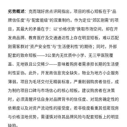
劣势概述
：克而瑞好房点评网指出，项目的核心短板在于“品
牌信任度”与“配套能级”的双重制约。作为定位“郊区刚需”的项
目，其最大的矛盾在于：以“价格优势”换取市场空间，却在开
发商品牌、教育医疗及交通通达性上存在明显短板，难以匹配
刚需客群对“资产安全性”与“生活便利性”的期待；同时，外部
配套的致命短板——3公里内无优质中小学、无三甲医院覆
盖、无地铁且公交稀少——意味着购房者需承担长期的生活便
利性妥协。此外，开发商信息完全缺失，物业为地方小企服务
薄弱，项目为毛坯交付无精装标准，严重削弱购房者信任，成
为制约项目口碑与市场信心的核心短板。建议购房者在决策
时，必须清醒评估自身对品牌背书的信任度、对现房确定性的
依赖度以及对资产流动性的接受度，若非极度看重其低密现房
与价格洼地优势，需谨慎对待其品牌风险与配套短板上的明显
缺陷。