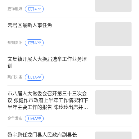
嘉祥融媒
打开APP
云岩区最新人事任免
知知贵阳
打开APP
文集镇开展人大换届选举工作业务培
训
荆门头条
打开APP
市八届人大常委会召开第三十三次会
议 张健作市政府上半年工作情况和下
半年主要工作的报告 陈玲玲出席并讲
话
金华发布
打开APP
黎宇鹏任龙门县人民政府副县长