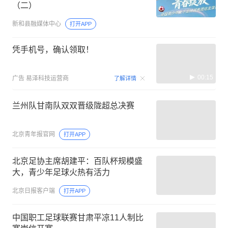
（二）
新和县融媒体中心
打开APP
凭手机号，确认领取！
00:15
广告
易泽科技运营商
了解详情
兰州队甘南队双双晋级陇超总决赛
北京青年报官网
打开APP
北京足协主席胡建平：百队杯规模盛
大，青少年足球火热有活力
北京日报客户端
打开APP
中国职工足球联赛甘肃平凉11人制比