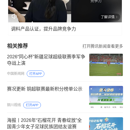
了解详情
调料产品认证，提升品牌竞争力
相关推荐
打开腾讯新闻查看更多
2026“同心杯”新疆足球超级联赛季军争
夺战上演
中国新闻网
打开APP
赛况更新 铜超联赛最新积分榜单公示
铜川视线
打开APP
海报丨2026年“石榴花开 青春绽放”全
国青少年女子足球民族团结友谊赛