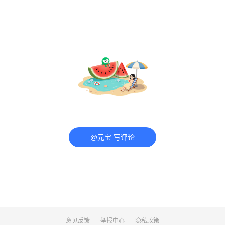
@元宝 写评论
意见反馈
举报中心
隐私政策