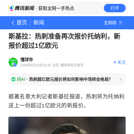
· 获取全网一手热点
打开
首页
新闻
无障碍
斯基拉：热刺准备再次报价托纳利，新
报价超过1亿欧元
懂球帝
关注
2026年6月22日15:26
北京
懂球帝官方账号
问AI
·
热刺超亿欧元报价将如何影响中场转会格局？
据著名意大利记者斯基拉报道，热刺将为托纳利
送上一份超过1亿欧元的新报价。