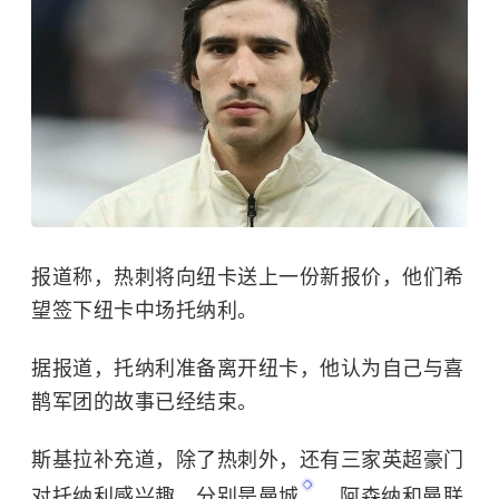
报道称，热刺将向纽卡送上一份新报价，他们希
望签下纽卡中场托纳利。
据报道，托纳利准备离开纽卡，他认为自己与喜
鹊军团的故事已经结束。
斯基拉补充道，除了热刺外，还有三家英超豪门
对托纳利感兴趣，分别是
曼城
、阿森纳和
曼联