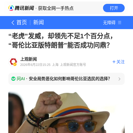
· 获取全网一手热点
打开
首页
新闻
无障碍
“老虎”发威，却领先不足1个百分点，
“哥伦比亚版特朗普”能否成功问鼎？
上观新闻
关注
2026年6月22日15:25
上海
上观新闻官方账号
问AI
·
安全局势恶化如何影响哥伦比亚选民的选择？