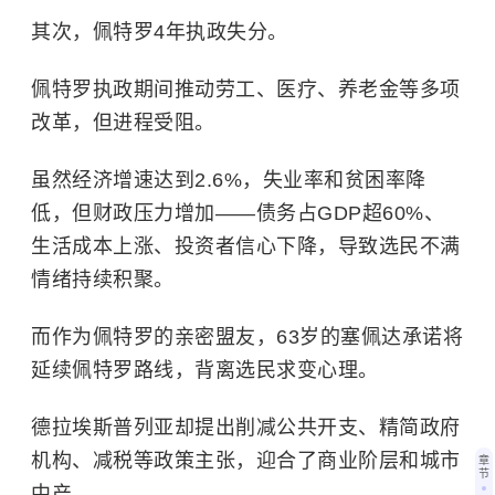
其次，佩特罗4年执政失分。
佩特罗执政期间推动劳工、医疗、养老金等多项
改革，但进程受阻。
虽然经济增速达到2.6%，失业率和贫困率降
低，但财政压力增加——债务占GDP超60%、
生活成本上涨、投资者信心下降，导致选民不满
情绪持续积聚。
而作为佩特罗的亲密盟友，63岁的塞佩达承诺将
延续佩特罗路线，背离选民求变心理。
德拉埃斯普列亚却提出削减公共开支、精简政府
机构、减税等政策主张，迎合了商业阶层和城市
章
节
中产。