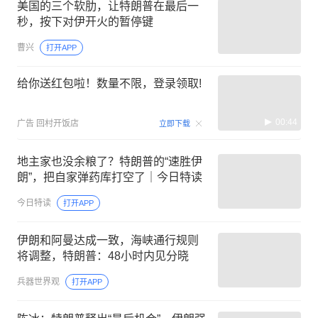
美国的三个软肋，让特朗普在最后一
秒，按下对伊开火的暂停键
曹兴
打开APP
给你送红包啦！数量不限，登录领取!
00:44
广告
回村开饭店
立即下载
地主家也没余粮了？特朗普的“速胜伊
朗”，把自家弹药库打空了｜今日特读
今日特读
打开APP
伊朗和阿曼达成一致，海峡通行规则
将调整，特朗普：48小时内见分晓
兵器世界观
打开APP