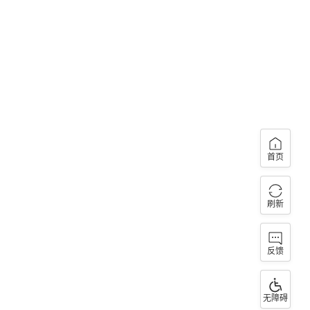
首页
刷新
反馈
无障碍