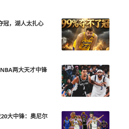
夺冠，湖人太扎心
拒！NBA两大天才中锋
20大中锋：奥尼尔