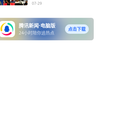
里
07-29
腾讯新闻·电脑版
点击下载
24小时陪你追热点