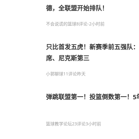
德，全联盟开始排队！
不会说谎的篮球
8评论
-2小时前
只比首发五虎！新赛季前五强队：
席、尼克斯第三
小郭聊球
11评论
昨天
弹跳联盟第一！投篮倒数第一！5年
篮球教学论坛
23评论
3小时前