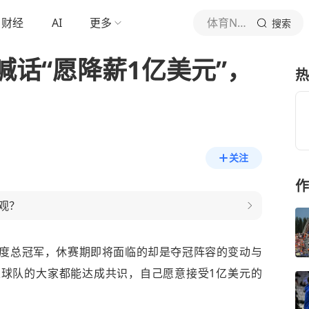
财经
AI
更多
体育NEW视界
搜索
话“愿降薪1亿美元”，
热
关注
作
观？
度总冠军，休赛期即将面临的却是夺冠阵容的变动与
球队的大家都能达成共识，自己愿意接受1亿美元的