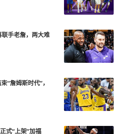
人再联手老詹，两大难
结束“詹姆斯时代”，
正式“上架”加福