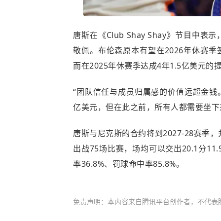
唐斯在《Club Shay Shay》节
敬佩。布伦森原本有望在2026年休赛季
而在2025年休赛季达成4年1.5亿美元
“团队信任与成员归属感的价值远超金钱
亿美元，但在此之前，所有人都需要坐下
唐斯与尼克斯的合约将到2027-28赛季
出战75场比赛，场均可以交出20.1分11
率36.8%、罚球命中率85.8%。
免责声明：本内容来自腾讯平台创作者，不代表