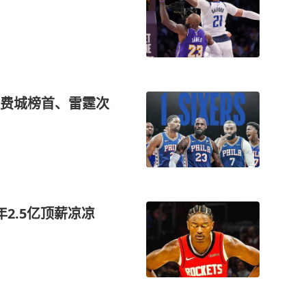
费城榜首、雷霆次
2.5亿顶薪凉凉