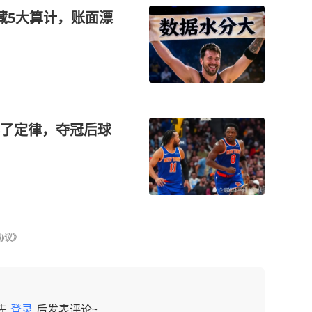
藏5大算计，账面漂
了定律，夺冠后球
协议》
先
登录
后发表评论~