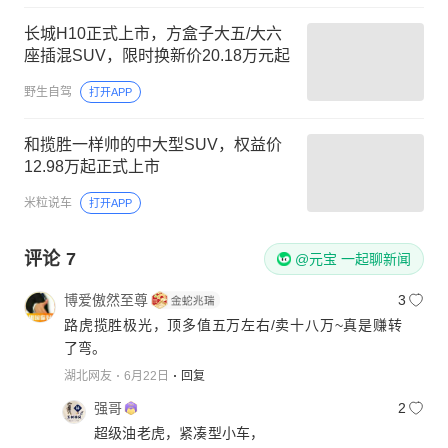
长城H10正式上市，方盒子大五/大六
座插混SUV，限时换新价20.18万元起
野生自驾
打开APP
和揽胜一样帅的中大型SUV，权益价
12.98万起正式上市
米粒说车
打开APP
评论
7
@元宝 一起聊新闻
博爱傲然至尊
3
路虎揽胜极光，顶多值五万左右/卖十八万~真是赚转
了弯。
湖北网友
6月22日
回复
强哥
2
超级油老虎，紧凑型小车，