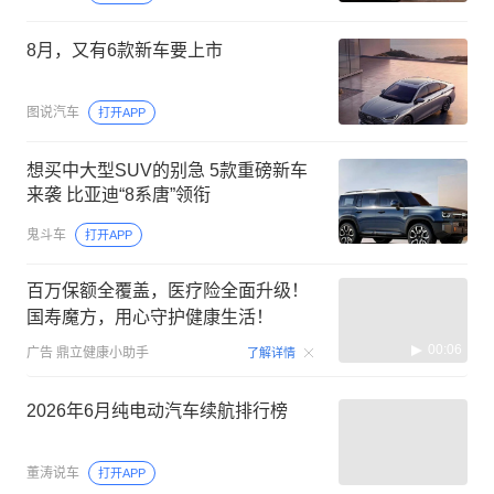
8月，又有6款新车要上市
图说汽车
打开APP
想买中大型SUV的别急 5款重磅新车
来袭 比亚迪“8系唐”领衔
鬼斗车
打开APP
百万保额全覆盖，医疗险全面升级！
国寿魔方，用心守护健康生活！
00:06
广告
鼎立健康小助手
了解详情
2026年6月纯电动汽车续航排行榜
董涛说车
打开APP