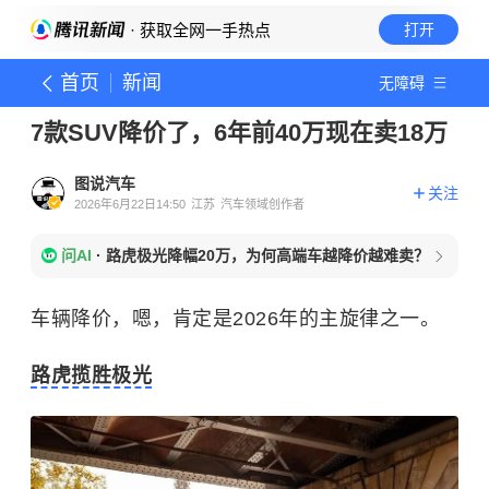
· 获取全网一手热点
打开
首页
新闻
无障碍
7款SUV降价了，6年前40万现在卖18万
图说汽车
关注
2026年6月22日14:50
江苏
汽车领域创作者
问AI
·
路虎极光降幅20万，为何高端车越降价越难卖？
车辆降价，嗯，肯定是2026年的主旋律之一。
路虎揽胜极光