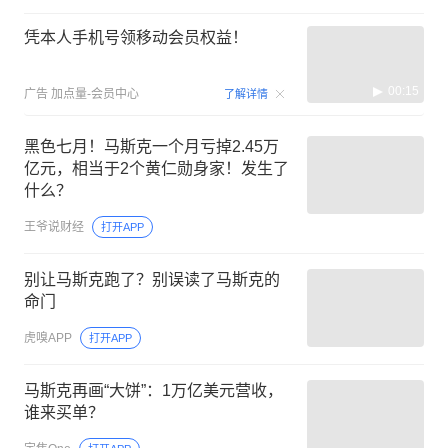
凭本人手机号领移动会员权益！
00:15
广告
加点量-会员中心
了解详情
黑色七月！马斯克一个月亏掉2.45万
亿元，相当于2个黄仁勋身家！发生了
什么？
王爷说财经
打开APP
别让马斯克跑了？别误读了马斯克的
命门
虎嗅APP
打开APP
马斯克再画“大饼”：1万亿美元营收，
谁来买单？