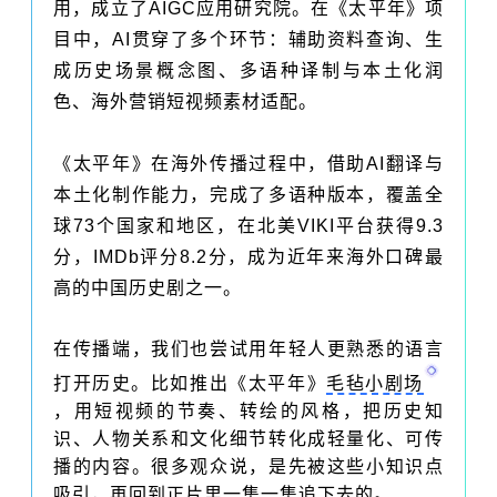
用，成立了AIGC应用研究院。在《太平年》项
目中，AI贯穿了多个环节：辅助资料查询、生
成历史场景概念图、多语种译制与本土化润
色、海外营销短视频素材适配。
《太平年》在海外传播过程中，借助AI翻译与
本土化制作能力，完成了多语种版本，覆盖全
球73个国家和地区，在北美VIKI平台获得9.3
分，IMDb评分8.2分，成为近年来海外口碑最
高的中国历史剧之一。
在传播端，我们也尝试用年轻人更熟悉的语言
打开历史。比如推出《太平年》
毛毡小剧场
，用短视频的节奏、转绘的风格，把历史知
识、人物关系和文化细节转化成轻量化、可传
播的内容。很多观众说，是先被这些小知识点
吸引，再回到正片里一集一集追下去的。