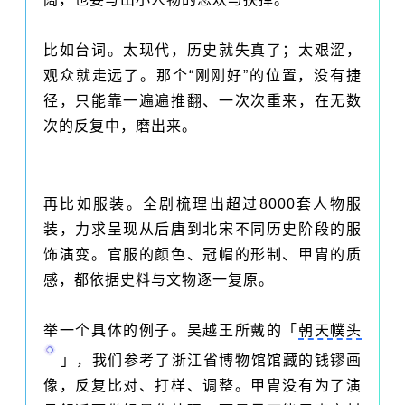
比如台词。太现代，历史就失真了；太艰涩，
观众就走远了。那个“刚刚好”的位置，没有捷
径，只能靠一遍遍推翻、一次次重来，在无数
次的反复中，磨出来。
再比如服装。全剧梳理出超过8000套人物服
装，力求呈现从
后唐
到北宋不同历史阶段的服
饰演变。官服的颜色、冠帽的形制、甲胄的质
感，都依据史料与文物逐一复原。
举一个具体的例子。吴越王所戴的「
朝天幞头
」，我们参考了
浙江省博物馆
馆藏的钱镠画
像，反复比对、打样、调整。甲胄没有为了演