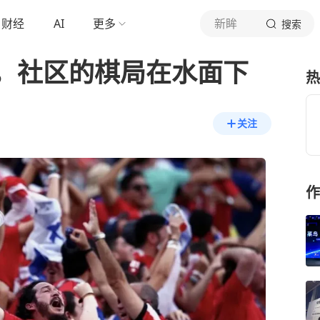
财经
AI
更多
新眸
搜索
，社区的棋局在水面下
热
关注
作