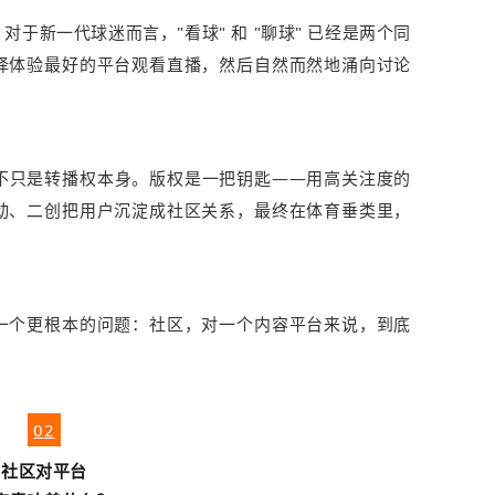
于新一代球迷而言，"看球" 和 "聊球" 已经是两个同
择体验最好的平台观看直播，然后自然而然地涌向讨论
不只是转播权本身。版权是一把钥匙——用高关注度的
动、二创把用户沉淀成社区关系，最终在体育垂类里，
一个更根本的问题：社区，对一个内容平台来说，到底
02
社区对平台