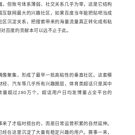
强，但账号体系薄弱、社交关系几乎为零，这是它结构
国互联网最大的兴趣社区，如果百度当年能把贴吧当成
社区沉淀关系，把搜索带来的海量流量真正转化成有粘
吧对百度的贡献本可以远不止于此。
偶像聚集，形成了最早一批高粘性的垂直社区。这套模
财经、汽车等几乎所有兴趣圈层，体育类超话只是其中
量超过280万个，超话用户日均发博量占全平台的
事来了才临时搭台的，而是日常运营积累的自然延伸。
已经在这里沉淀了大量有稳定兴趣的用户。赛事一来，