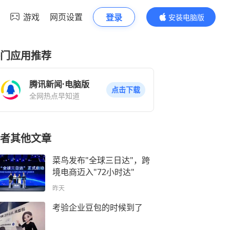
游戏
网页设置
登录
安装电脑版
内容更精彩
门应用推荐
腾讯新闻·电脑版
点击下载
全网热点早知道
者其他文章
菜鸟发布"全球三日达"，跨
境电商迈入"72小时达"
昨天
考验企业豆包的时候到了