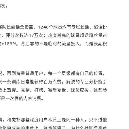
爆发。
赛队伍超话全覆盖，1248个球员均有专属超话，超话粉
万次，评分次数达47万次；热度最高的球星超话粉丝量达
达+183%。背后靠的不是临时的流量投入，而是长期积
说，再到海量普通用户，每一个层级都有自己的位置，
发一条训练日常能获得百万点赞，解说的专业分析能引
登上热搜。竞猜、打榜、赛后复盘、球员应援，这些参
不是一次性的内容消费。
粉，和虎扑那些深度用户本质上是同一种人，只不过他
业化更成熟的平台上。这也解释了，为什么社区与平台