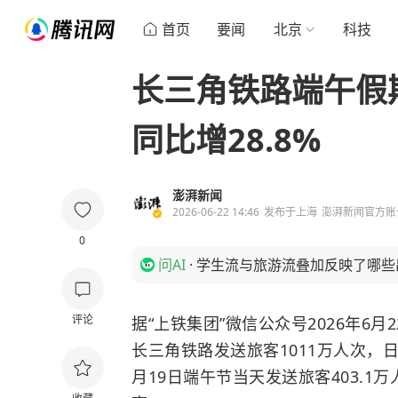
首页
要闻
北京
科技
长三角铁路端午假
同比增28.8%
澎湃新闻
2026-06-22 14:46
发布于
上海
澎湃新闻官方账
0
问AI
·
学生流与旅游流叠加反映了哪些
评论
据“上铁集团”微信公众号2026年6月
长三角铁路发送旅客1011万人次，日
月19日端午节当天发送旅客403.