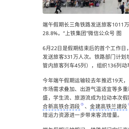
端午假期长三角铁路发送旅客1011
28.8%。“上铁集团”微信公众号 图
6月22日是假期结束后的首个工作
发送旅客331万人次。铁路部门计划
管内旅客列车45列），组织136列
今年端午假期运输较去年推迟19天
市场需求叠加、出游气温适宜等多重
盛，学生流、旅游流成为拉动本次假
合新高铁合泗段
、
金建高铁兰建段
增运力资源进一步带来客流增量。