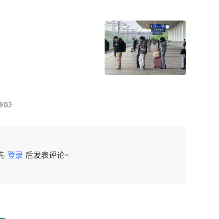
协议》
先
登录
后发表评论~