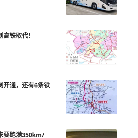
划高铁取代！
刺开通，还有6条铁
要跑满350km/