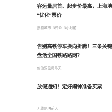
客运量居首、起步价最高，上海地
“优化”票价
搜狐城市
13评论
13小时前
告别高铁停车换向折腾！三条关键
盘活全国铁路路网？
价值洞见局
昨天
放假通知！定好闹钟准备买票
无线昆明
前天