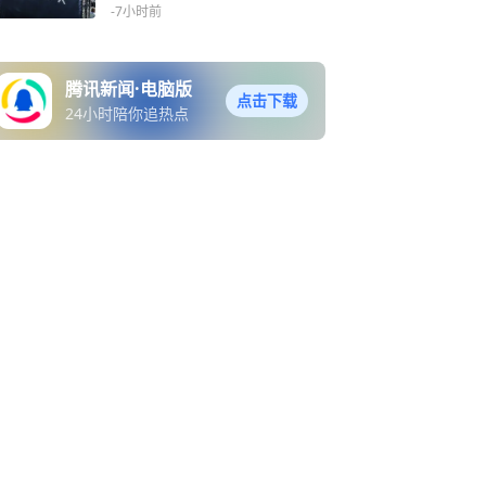
——HYROX与一种新的身体
-7小时前
生活方式
腾讯新闻·电脑版
点击下载
24小时陪你追热点