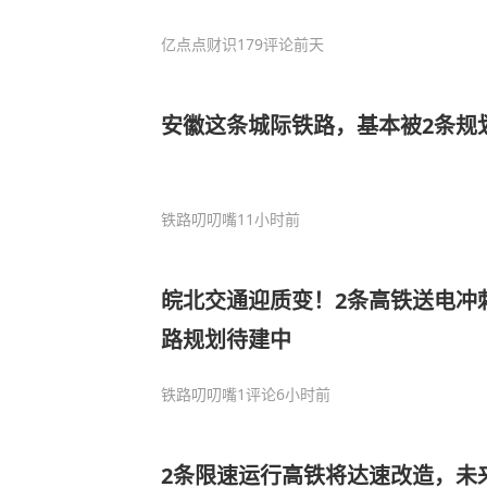
亿点点财识
179评论
前天
安徽这条城际铁路，基本被2条规
铁路叨叨嘴
11小时前
皖北交通迎质变！2条高铁送电冲
路规划待建中
铁路叨叨嘴
1评论
6小时前
2条限速运行高铁将达速改造，未来