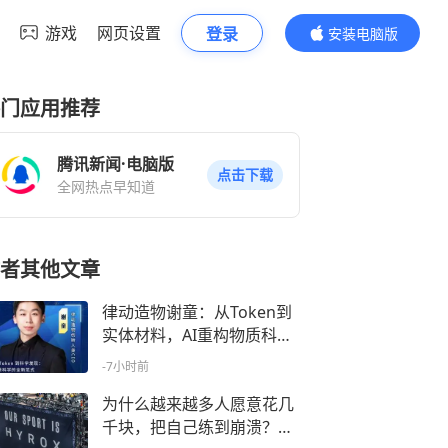
游戏
网页设置
登录
安装电脑版
内容更精彩
门应用推荐
腾讯新闻·电脑版
点击下载
全网热点早知道
者其他文章
律动造物谢童：从Token到
实体材料，AI重构物质科学
研发范式
-7小时前
为什么越来越多人愿意花几
千块，把自己练到崩溃？