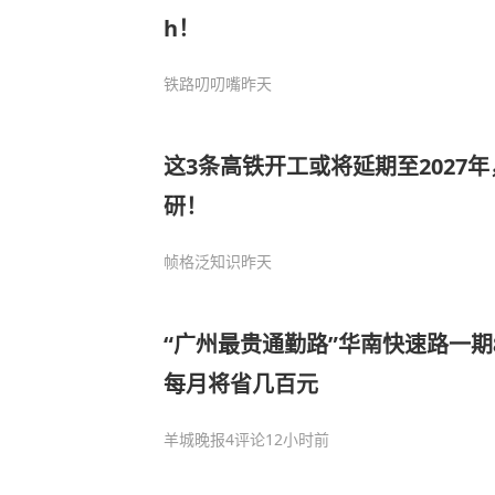
h！
铁路叨叨嘴
昨天
这3条高铁开工或将延期至2027
研！
帧格泛知识
昨天
“广州最贵通勤路”华南快速路一
每月将省几百元
羊城晚报
4评论
12小时前