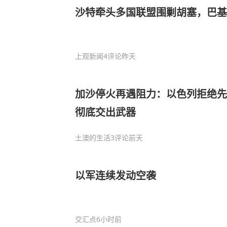
沙特牵头多国联盟围剿胡塞，巴基
上观新闻
4评论
昨天
加沙停火再遇阻力：以色列拒绝先
彻底交出武器
土澳的生活
3评论
前天
以军连续发动空袭
交汇点
6小时前