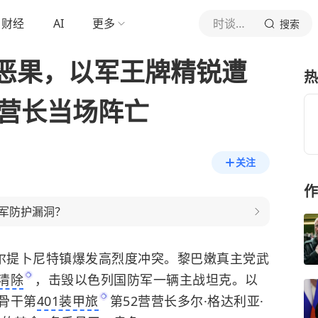
财经
AI
更多
时谈有译
搜索
恶果，以军王牌精锐遭
热
营营长当场阵亡
关注
作
军防护漏洞？
夫尔提卜尼特镇爆发高烈度冲突。黎巴嫩真主党武
清除
，击毁以色列国防军一辆主战坦克。以
骨干第
401装甲旅
第52营营长多尔·格达利亚·