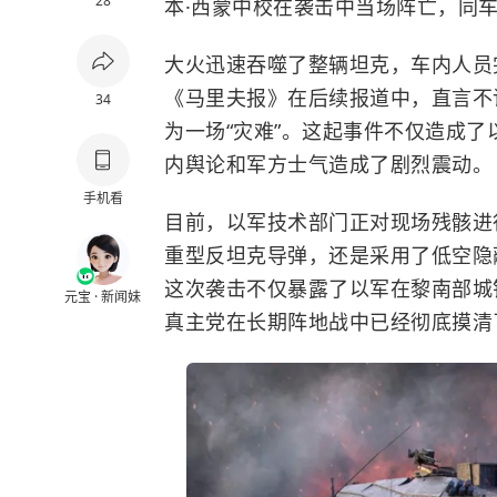
28
本·西蒙中校在袭击中当场阵亡，同
大火迅速吞噬了整辆坦克，车内人员
《马里夫报》在后续报道中，直言不
34
为一场“灾难”。这起事件不仅造成
内舆论和军方士气造成了剧烈震动。
手机看
目前，以军技术部门正对现场残骸进
重型反坦克导弹，还是采用了低空隐
这次袭击不仅暴露了以军在黎南部城
元宝 · 新闻妹
真主党在长期阵地战中已经彻底摸清