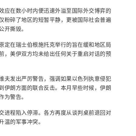
效应在数小时内便迅速外溢至国际外交博弈的
仅粉碎了地区的短暂平静，更被国际社会普遍
公开撕毁。
原定在瑞士伯根施托克举行的旨在缓和地区局
前，美伊双方均未给出任何关于重启对话的预
维夫发出严厉警告，强调如果以色列执意侵犯
到伊朗方面的联合反击。本月早些时候，伊朗
作为警告。
交进程陷入停滞。各方再度从谈判桌前退回对
升温的军事冲突。