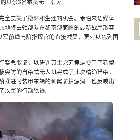
车的其余3名乘员无一幸免。
完全丧失了撤离和生还的机会。希伯来语媒体
讳地将占领部队在黎南部面临的最新战局形容
了以军前线高阶指挥官的直接减员，更对以色列国
行紧急取证，以研判真主党究竟是使用了新型
蔽突防的自杀式无人机完成了此次精确猎杀。
镇推进时装甲车辆的侧翼防护漏洞，也反映出
了以军的行动轨迹。