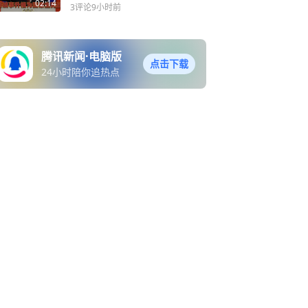
将战事升格为国家生死战
02:14
3评论
9小时前
腾讯新闻·电脑版
点击下载
24小时陪你追热点