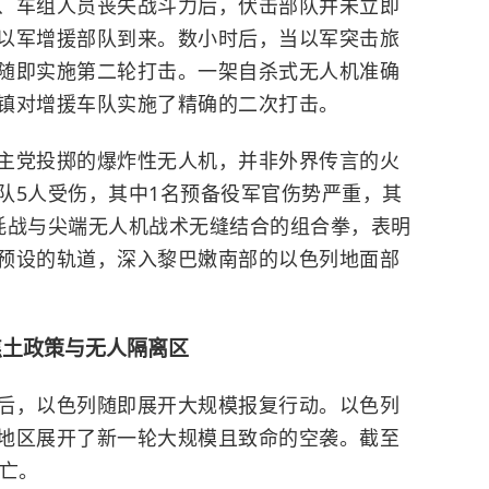
、车组人员丧失战斗力后，伏击部队并未立即
以军增援部队到来。数小时后，当以军突击旅
随即实施第二轮打击。一架自杀式无人机准确
镇对增援车队实施了精确的二次打击。
主党投掷的爆炸性无人机，并非外界传言的火
队5人受伤，其中1名预备役军官伤势严重，其
耗战与尖端无人机战术无缝结合的组合拳，表明
预设的轨道，深入黎巴嫩南部的以色列地面部
焦土政策与无人隔离区
后，以色列随即展开大规模报复行动。以色列
地区展开了新一轮大规模且致命的空袭。截至
死亡。