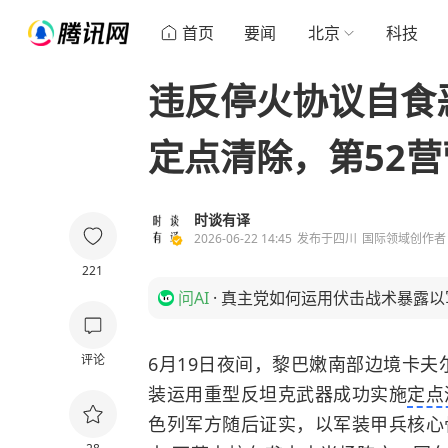
首页
要闻
北京
科技
违反停火协议自食
定点清除，第52
时谈有译
2026-06-22 14:45
发布于
四川
国际领域创作者
221
问AI
·
真主党如何运用伏击战术暴露以
评论
6月19日夜间，黎巴嫩南部边境卡
装运用重型反坦克武器成功实施
定点
色列军方随后证实，以军装甲兵核心