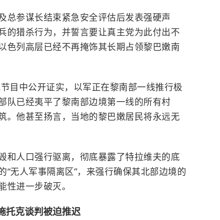
及总参谋长结束紧急安全评估后发表强硬声
兵的猎杀行为，并誓言要让真主党为此付出不
以色列高层已经不再掩饰其长期占领黎巴嫩南
视节目中公开证实，以军正在黎南部一线推行极
部队已经夷平了黎南部边境第一线的所有村
筑。他甚至扬言，当地的黎巴嫩居民将永远无
毁和人口强行驱离，彻底暴露了特拉维夫的底
的“无人军事隔离区”，来强行确保其北部边境的
能性进一步破灭。
施托克谈判被迫推迟