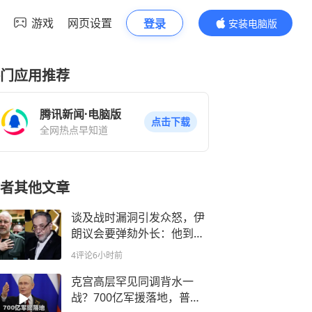
游戏
网页设置
登录
安装电脑版
内容更精彩
门应用推荐
腾讯新闻·电脑版
点击下载
全网热点早知道
者其他文章
谈及战时漏洞引发众怒，伊
朗议会要弹劾外长：他到底
是谈判官还是美国间谍？
4评论
6小时前
克宫高层罕见同调背水一
战？700亿军援落地，普京