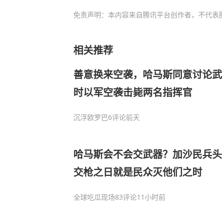
免责声明：本内容来自腾讯平台创作者，不代表
相关推荐
善意换来空袭，哈马斯同意讨论武
时以军空袭击毙两名指挥官
沉浮欧罗巴
6评论
前天
哈马斯会不会交武器？加沙民兵头
交枪之日就是民众灭他们之时
全球吃瓜现场
83评论
11小时前