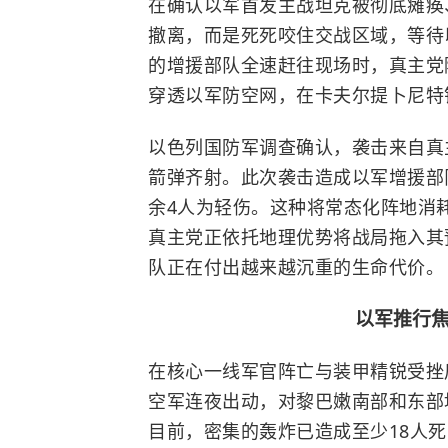
在确认以军首发主战坦克被彻底瘫痪
撤离，而是死死咬住交战区域，等待
的增援部队全速赶往现场时，真主党
穿透以军防空网，在卡夫尔提卜尼特
以色列国防军调查确认，袭击来自真
箭弹齐射。此次袭击造成以军增援部
余4人为轻伤。这种将常态化阵地消
真主党正依托地理优势将战局拖入其
队正在付出越来越沉重的生命代价。
以军推行
在核心一线军官阵亡与装甲精锐受挫
空军连夜出动，对黎巴嫩南部和东部
目前，密集的轰炸已造成至少18人