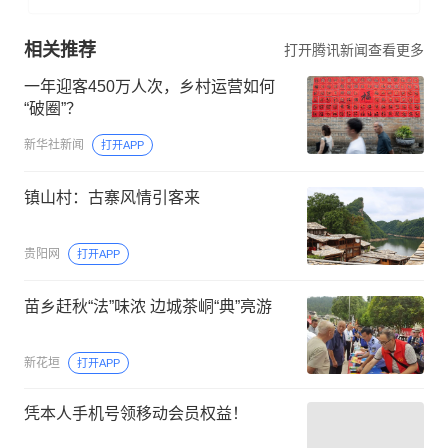
相关推荐
打开腾讯新闻查看更多
一年迎客450万人次，乡村运营如何
“破圈”？
新华社新闻
打开APP
镇山村：古寨风情引客来
贵阳网
打开APP
苗乡赶秋“法”味浓 边城茶峒“典”亮游
新花垣
打开APP
凭本人手机号领移动会员权益！