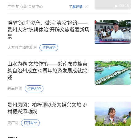
00:15
广告
加点量-会员中心
了解详情
唤醒“沉睡”资产，做活“清凉”经济——
贵州大方“农耕体验”开辟文旅避暑新场
景
大方县广播电视台
打开APP
山水为卷 文旅作笔——黔南布依族苗
族自治州成立70周年旅游发展成就综
述
黔南热线
打开APP
贵州凤冈：柏梓顶以茶为媒兴文旅 乡
村振兴添动能
央广网
打开APP