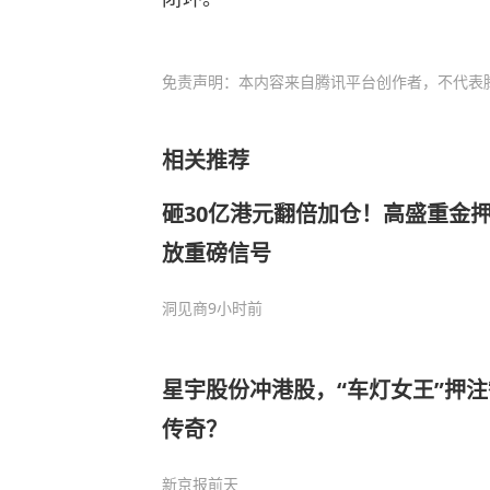
免责声明：本内容来自腾讯平台创作者，不代表
相关推荐
砸30亿港元翻倍加仓！高盛重金押
放重磅信号
洞见商
9小时前
星宇股份冲港股，“车灯女王”押
传奇？
新京报
前天