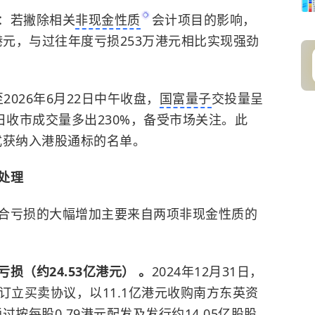
：若撇除相关
非现金性质
会计项目的影响，
港元，与过往年度亏损253万港元相比实现强劲
2026年6月22日中午收盘，
国富量子
交投量呈
上日收市成交量多出230%，备受市场关注。此
正式获纳入港股通标的名单。
处理
合亏损的大幅增加主要来自两项非现金性质的
（约24.53亿港元） 。
2024年12月31日，
.HK)订立买卖协议，以11.1亿港元收购南方东英资
过按每股0.79港元配发及发行约14.05亿股股