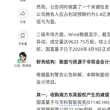
收藏
然而，公告同时披露了一个关键信息
公司拥有人应占利润预期约为5.4亿
扭亏为盈。
分享
二级市场方面，Wind数据显示，截至
异动，成交量达9623.75万股，较
手机看
前，国富量子已于2026年3月9日
财务结构：账面亏损源于非现金会计
元宝 · 新闻妹
根据盈利警告公告拆解，本期账面综
会计项目。
其一，收购南方东英股权产生的减值亏损
国富量子与
华科智能投资
(01140
产管理有限公司22.50%股权，代价通