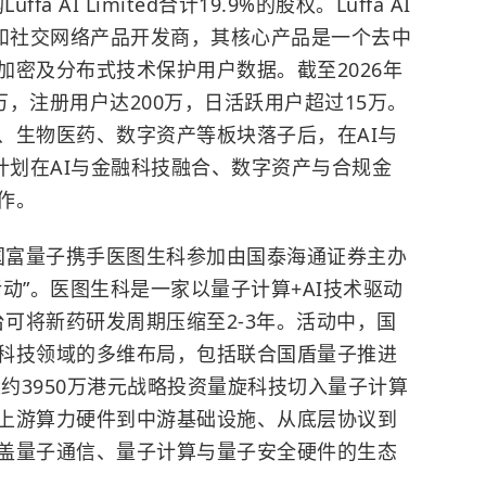
 AI Limited合计19.9%的股权。Luffa AI
讯和社交网络产品开发商，其核心产品是一个去中
加密及分布式技术保护用户数据。截至2026年
0万，注册用户达200万，日活跃用户超过15万。
、生物医药、数字资产等板块落子后，在AI与
计划在AI与金融科技融合、数字资产与合规金
作。
日，国富量子携手医图生科参加由国泰海通证券主办
动”。医图生科是一家以量子计算+AI技术驱动
台可将新药研发周期压缩至2-3年。活动中，国
科技领域的多维布局，包括联合国盾量子推进
以约3950万港元战略投资量旋科技切入量子计算
上游算力硬件到中游基础设施、从底层协议到
盖量子通信、量子计算与量子安全硬件的生态