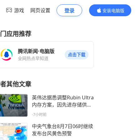
游戏
网页设置
登录
安装电脑版
内容更精彩
门应用推荐
腾讯新闻·电脑版
点击下载
全网热点早知道
者其他文章
英伟达据悉调整Rubin Ultra
内存方案，因先进存储供应
面临压力
-7小时前
中央气象台8月7日06时继续
发布台风黄色预警