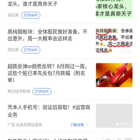
龙头，谁才是真命天子
洞见商
打开APP
高纯铟板块：全体股民做好准备，不
出意外，周一大概率会这样走
洞见商
打开APP
超跌反弹or趋势反转？8月刚过一周，
这些个股已率先反包7月跌幅（附名
单）
每日经济新闻
打开APP
凭本人手机号：验证后获取！#运营商
业务
00:15
广告
云启创想运营商
了解详情