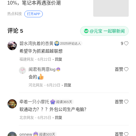
10%，笔记本再遇涨价潮
热点科技
打开APP
评论
5
@元宝 一起聊新闻
碧水湾执着的杏黄
9
希望华为抓紧超越联想
福建网友
6月22日
回复
闻君有两意log
首赞
会的
河北网友
6月23日
回复
牵着一只小摩托
首赞
软通动力？？？外包公司生产电脑？
北京网友
6月25日
回复
onnew
首赞