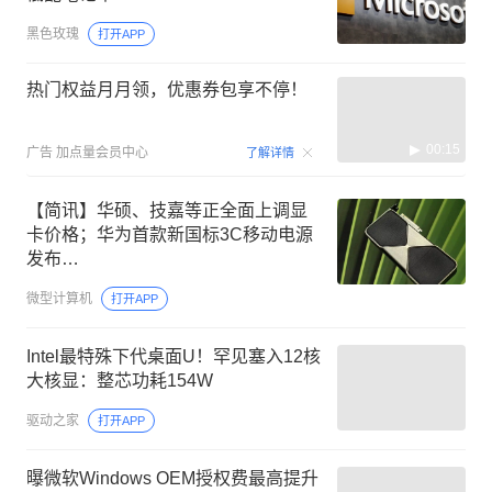
黑色玫瑰
打开APP
热门权益月月领，优惠券包享不停！
00:15
广告
加点量会员中心
了解详情
【简讯】华硕、技嘉等正全面上调显
卡价格；华为首款新国标3C移动电源
发布…
微型计算机
打开APP
Intel最特殊下代桌面U！罕见塞入12核
大核显：整芯功耗154W
驱动之家
打开APP
曝微软Windows OEM授权费最高提升