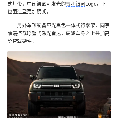
式灯带，中部镶嵌可发光的
吉利银河
Logo，下
包围造型更加硬朗。
另外车顶配备哑光黑色一体式行李架，同事
前端搭载瞭望式激光雷达，硬派车身之上叠加高
阶智驾硬件。