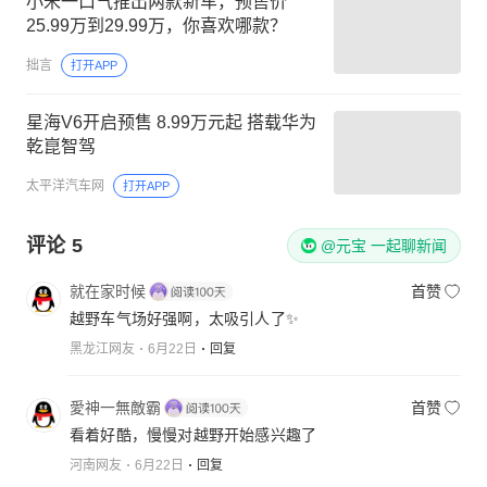
小米一口气推出两款新车，预售价
25.99万到29.99万，你喜欢哪款？
拙言
打开APP
星海V6开启预售 8.99万元起 搭载华为
乾崑智驾
太平洋汽车网
打开APP
评论
5
@元宝 一起聊新闻
就在家时候
首赞
越野车气场好强啊，太吸引人了✨
黑龙江网友
6月22日
回复
愛神一無敵霸
首赞
看着好酷，慢慢对越野开始感兴趣了
河南网友
6月22日
回复