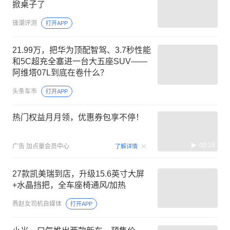
掀桌子了
锋潮评测
打开APP
21.99万，把华为顶配智驾、3.7秒性能
和5C超充全塞进一台大五座SUV——
阿维塔07L到底在卷什么？
头条车市
打开APP
热门权益月月领，优惠券包享不停！
00:15
广告
加点量会员中心
了解详情
27款凯美瑞到店，升级15.6英寸大屏
+水晶挡把，全车座椅通风/加热
燕赵女司机自媒体
打开APP