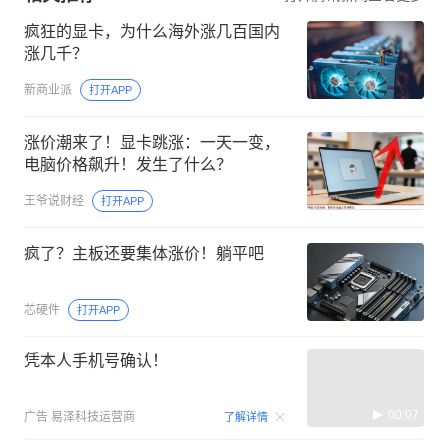
疯狂的显卡，为什么海外涨几百国内
涨几千？
新商业派
打开APP
涨价潮来了！显卡跳涨：一天一变，
电脑价格飙升！发生了什么？
王爷说财经
打开APP
疯了？主板还要集体涨价！躺平吧
芯硬件
打开APP
凭本人手机号确认！
00:07
广告
易泽科技运营商
了解详情