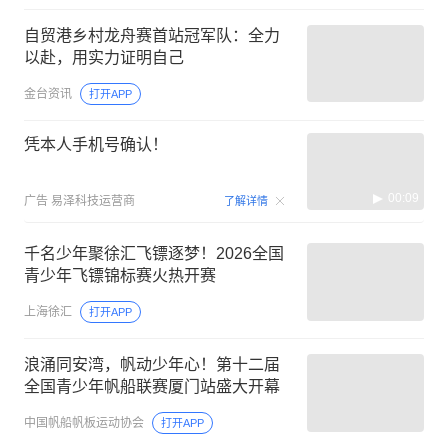
自贸港乡村龙舟赛首站冠军队：全力
以赴，用实力证明自己
金台资讯
打开APP
凭本人手机号确认！
00:09
广告
易泽科技运营商
了解详情
千名少年聚徐汇飞镖逐梦！2026全国
青少年飞镖锦标赛火热开赛
上海徐汇
打开APP
浪涌同安湾，帆动少年心！第十二届
全国青少年帆船联赛厦门站盛大开幕
中国帆船帆板运动协会
打开APP