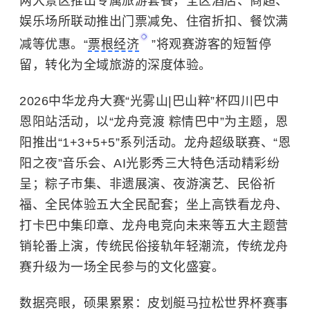
两大景区推出专属旅游套餐，全区酒店、商超、
娱乐场所联动推出门票减免、住宿折扣、餐饮满
减等优惠。“
票根经济
”将观赛游客的短暂停
留，转化为全域旅游的深度体验。
2026中华龙舟大赛“光雾山|巴山粹”杯四川巴中
恩阳站活动，以“龙舟竞渡 粽情巴中”为主题，恩
阳推出“1+3+5+5”系列活动。龙舟超级联赛、“恩
阳之夜”音乐会、AI光影秀三大特色活动精彩纷
呈；粽子市集、非遗展演、夜游演艺、民俗祈
福、全民体验五大全民配套；坐上高铁看龙舟、
打卡巴中集印章、龙舟电竞向未来等五大主题营
销轮番上演，传统民俗接轨年轻潮流，传统龙舟
赛升级为一场全民参与的文化盛宴。
数据亮眼，硕果累累：皮划艇马拉松世界杯赛事