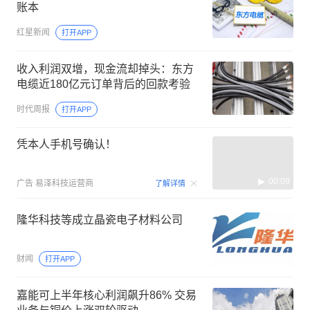
账本
红星新闻
打开APP
收入利润双增，现金流却掉头：东方
电缆近180亿元订单背后的回款考验
时代周报
打开APP
凭本人手机号确认！
00:09
广告
易泽科技运营商
了解详情
隆华科技等成立晶瓷电子材料公司
财闻
打开APP
嘉能可上半年核心利润飙升86% 交易