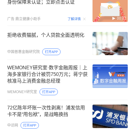
身份保障未认证；立即点击认证
00:07
广告
鼎立健康小助手
了解详情
拒绝收费猫腻，个人贷款全面透明化
中国普惠金融研究院
打开APP
WEMONEY研究室·数字金融周报｜上
海多家银行合计被罚750万元；蒋宁获
核准马上消费金融总经理
WEMONEY研究室
打开APP
72亿陈年坏账一次性剥离！浦发信用
卡不是“甩包袱”，是战略换挡
中访网
打开APP