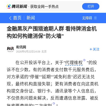
· 获取全网一手热点
打开
首页
新闻
无障碍
金融黑灰产围猎逾期人群 看持牌消金机
构如何构建消保“防火墙”
和讯网
关注
2026年6月22日14:09
北京
在公开投诉平台上，关于"
代理维权
"的投
诉不在少数。有的消费者支付数千元服务费后，
对方承诺的"停催""延期""减免利息"迟迟无法兑
现，最终机构直接失联；更有消费者在向这类机
构提交身份证、银行卡、通讯录等个人信息后，
不仅债务问题未解决，反而遭遇信息泄露、被反