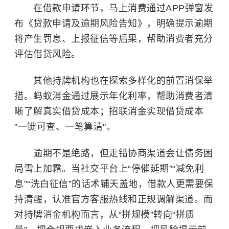
在借款申请环节，马上消费通过APP弹窗发
布《贷款申请及逾期风险告知》，明确提示逾期
将产生罚息、上报征信等后果，帮助消费者充分
评估借贷风险。
其他持牌机构也在探索多样化的前置消保举
措。蚂蚁消金通过展示年化利率，帮助消费者清
晰了解真实借贷成本；招联消金实现借贷成本
"一键可查、一笔算清"。
逾期不是绝路，但走错协商渠道会让债务困
局雪上加霜。当社交平台上“停催延期”“减免利
息”“洗白征信”的话术铺天盖地，借款人更需要保
持清醒，认准官方客服热线和正规调解渠道。而
对持牌消金机构而言，从“拼规模”转向“拼质