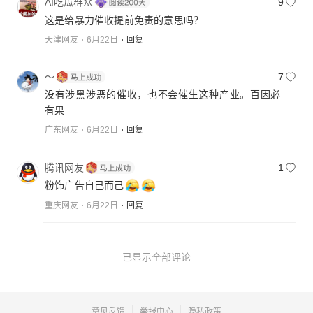
AI吃瓜群众
9
这是给暴力催收提前免责的意思吗？
天津网友
6月22日
回复
～
7
没有涉黑涉恶的催收，也不会催生这种产业。百因必
有果
广东网友
6月22日
回复
腾讯网友
1
粉饰广告自己而己
重庆网友
6月22日
回复
已显示全部评论
意见反馈
举报中心
隐私政策