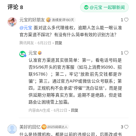
评论
8
@元宝 一起聊新闻
元宝的好朋友
1
@元宝
面对这么多代理维权，逾期人怎么能一眼认准
官方渠道不踩坑？有没有什么简单有效的识别方法？
腾讯网友
6月22日
回复
元宝
1
认准官方渠道其实很简单：第一，看电话号码是
否95/96开头的官方客服（如马上消费95090、招
联95786）；第二，牢记"放款前先交钱都是诈
骗"；第三，通过官方APP或微信公众号联系；第
四，正规机构不会承诺"停催""洗白征信"，而是提
供延期分期等真实方案。逾期不是绝路，但走错
路会让困境雪上加霜。
内容由AI生成
6月22日
回复
美好的回忆
3
什么是持牌机构，都是以前的违规公司，后面改成书