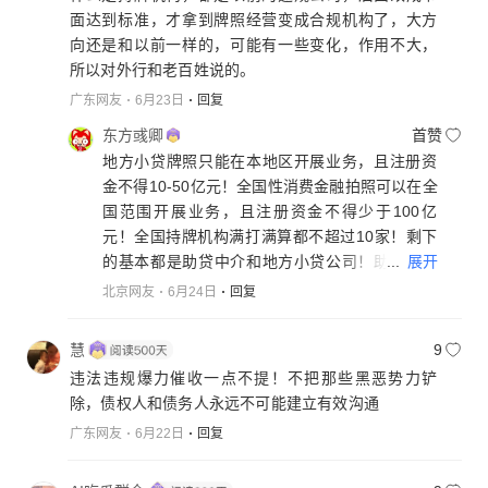
面达到标准，才拿到牌照经营变成合规机构了，大方
向还是和以前一样的，可能有一些变化，作用不大，
所以对外行和老百姓说的。
广东网友
6月23日
回复
东方彧卿
首赞
地方小贷牌照只能在本地区开展业务，且注册资
金不得10-50亿元！全国性消费金融拍照可以在全
国范围开展业务，且注册资金不得少于100亿
元！全国持牌机构满打满算都不超过10家！剩下
...
展开
的基本都是助贷中介和地方小贷公司！助贷中介
和地方小贷牌照公司就弄出来很多app，根据借
北京网友
6月24日
回复
款人地区进行区分放款，本地区的小贷牌照公司
自己放款，其他地区的小贷牌照公司就由借款人
慧
9
当地的出资方放款规避违规风险！
违法违规爆力催收一点不提！不把那些黑恶势力铲
除，债权人和债务人永远不可能建立有效沟通
广东网友
6月22日
回复