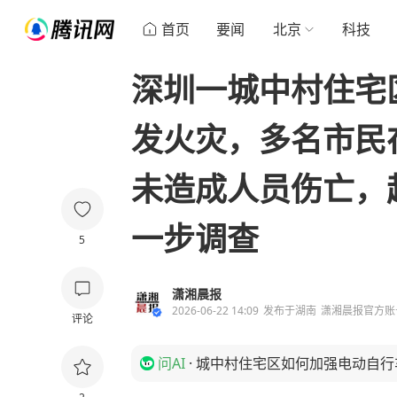
首页
要闻
北京
科技
深圳一城中村住宅
发火灾，多名市民
未造成人员伤亡，
一步调查
5
潇湘晨报
2026-06-22 14:09
发布于
湖南
潇湘晨报官方账
评论
问AI
·
城中村住宅区如何加强电动自行