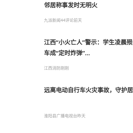
邻居称事发时无明火
九派新闻
44评论
前天
江西“小火亡人”警示：学生凌晨
车成“定时炸弹”…
江西消防
刚刚
远离电动自行车火灾事故，守护居
淮阳县广播电视台
昨天