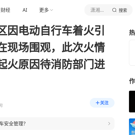
财经
AI
更多
潇湘晨报
搜索
区因电动自行车着火引
热
在现场围观，此次火情
起火原因待消防部门进
作
关注
号
车安全管理？