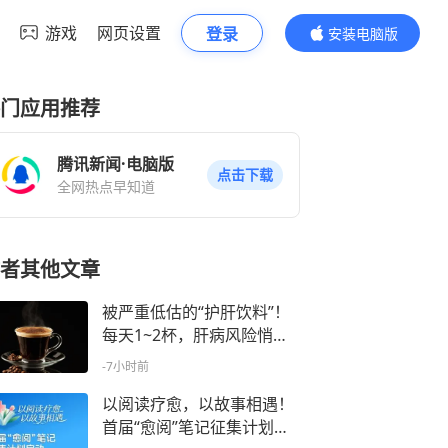
游戏
网页设置
登录
安装电脑版
内容更精彩
门应用推荐
腾讯新闻·电脑版
点击下载
全网热点早知道
者其他文章
被严重低估的“护肝饮料”！
每天1~2杯，肝病风险悄悄
下降
-7小时前
以阅读疗愈，以故事相遇！
首届“愈阅”笔记征集计划启