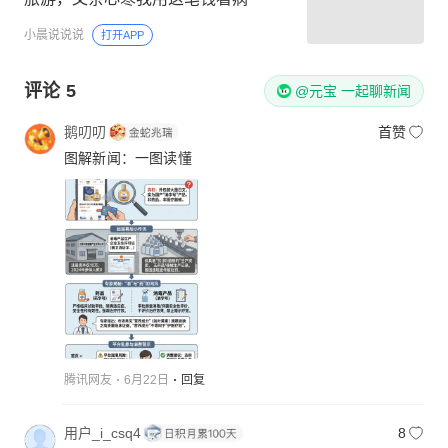
小晨说说说
打开APP
评论
5
@元宝 一起聊新闻
鹅叨叨
首赞
图解新闻：一图读懂
腾讯网友
6月22日
回复
用户_i_csq4
8