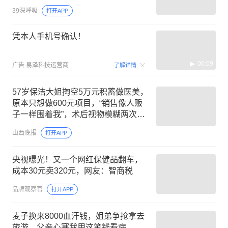
39深呼吸
打开APP
凭本人手机号确认！
00:09
广告
易泽科技运营商
了解详情
57岁保洁大姐掏空5万元积蓄做医美，
原本只想做600元项目，“销售像人贩
子一样围着我”，术后视物模糊两次去
医院就诊；涉事机构拒回应
山西晚报
打开APP
央视曝光！又一个网红保健品翻车，
成本30元卖320元，网友：智商税
品牌观察官
打开APP
麦子换来8000血汗钱，姐弟争抢拿去
旅游，父亲心寒我用这笔钱看病