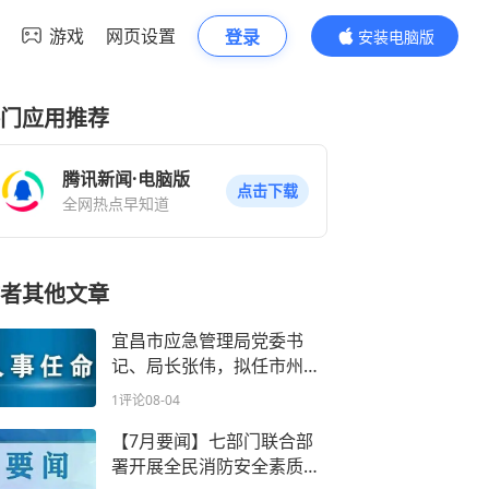
游戏
网页设置
登录
安装电脑版
内容更精彩
门应用推荐
腾讯新闻·电脑版
点击下载
全网热点早知道
者其他文章
宜昌市应急管理局党委书
记、局长张伟，拟任市州副
厅级领导职务
1评论
08-04
【7月要闻】七部门联合部
署开展全民消防安全素质提