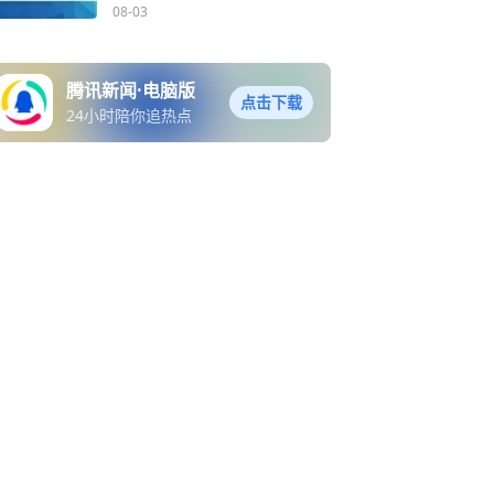
升行动，8月这些安全新规
08-03
标准开始实施
腾讯新闻·电脑版
点击下载
24小时陪你追热点