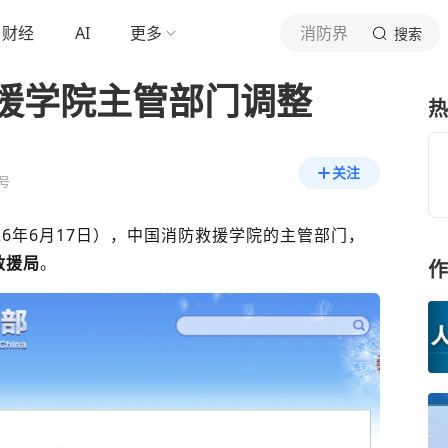
财经
AI
更多
消防界
搜索
援学院主管部门调整
热
关注
号
26年6月17日）
，
中国消防救援学院
的主管部门，
救援局
。
作