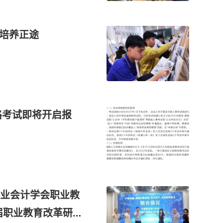
才培养正途
格考试即将开启报
业会计学会职业教
1届职业教育改革研讨