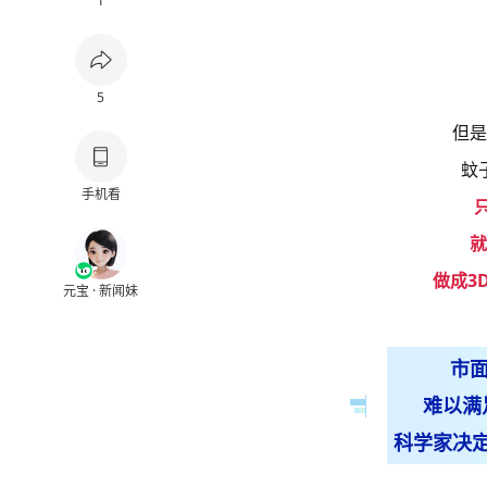
1
5
但是
蚊
手机看
就
做成3
元宝 · 新闻妹
市面
难以满
科学家决