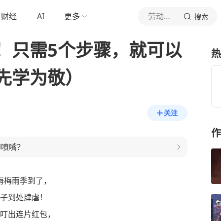
财经
AI
更多
劳动报新媒体
搜索
！只需5个步骤，就可以
热
先学为敬）
关注
作
印喷嘴？
海梅雨季到了，
子到处肆虐！
叮出连片红包，