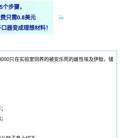
5个步骤，
费只需0.8美元
子口器变成理想材料！
000只在实验室饲养的被安乐死的雌性
埃及伊蚊
，储
；
弃；
脂；
器从蚊子身上切下。