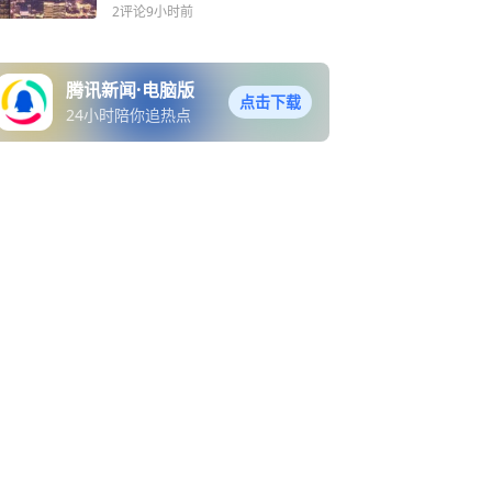
夜进入48小时警戒线！周星
2评论
9小时前
驰御用配角去世！糖醋豆角
做法
腾讯新闻·电脑版
点击下载
24小时陪你追热点