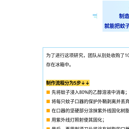
制造
就能把蚊
为了进行这项研究，团队从别处收购了10
存在冰箱中。
制作流程分为5步↓↓
■
先将蚊子浸入80%的乙醇溶液中消毒
■
将每只蚊子口器的保护外鞘剥离并丢
■
在口器的坚硬部分涂抹紫外线固化树
■
用
紫外线灯
照射使其固化；
■
最后，再用剃须刀片将涂有树脂的口