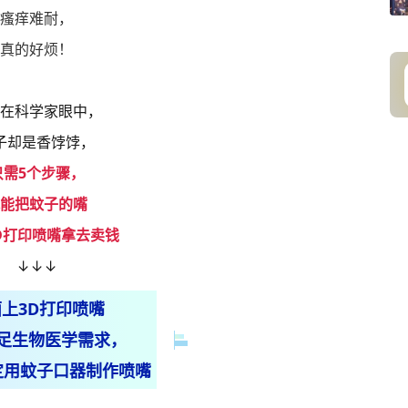
瘙痒难耐，
真的好烦！
在科学家眼中，
子却是香饽饽，
只需5个步骤，
能把蚊子的嘴
D打印喷嘴拿去卖钱
↓↓↓
上3D打印喷嘴
足生物医学需求，
定用蚊子口器制作喷嘴