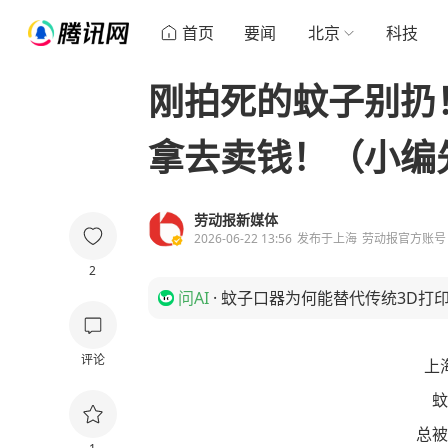
首页
要闻
北京
科技
刚拍死的蚊子别扔
拿去卖钱！（小编
劳动报新媒体
2026-06-22 13:56
发布于
上海
劳动报官方账号
2
问AI
·
蚊子口器为何能替代传统3D打
评论
上
蚊
总被