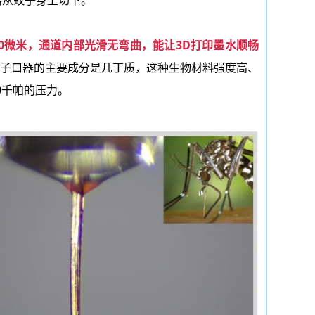
0微米，通道内部光滑无弯曲，能让3D打印墨水顺畅
子口器的主要成分是
几丁质
，这种生物材料强度高、
0千帕的压力。