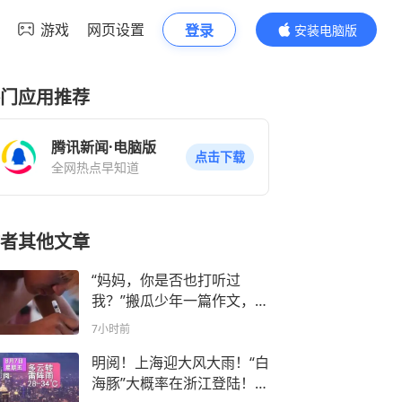
游戏
网页设置
登录
安装电脑版
内容更精彩
门应用推荐
腾讯新闻·电脑版
点击下载
全网热点早知道
者其他文章
“妈妈，你是否也打听过
我？”搬瓜少年一篇作文，看
哭全网
7小时前
明阅！上海迎大风大雨！“白
海豚”大概率在浙江登陆！今