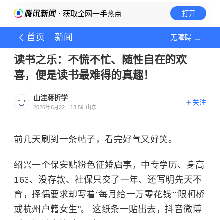
· 获取全网一手热点
打开
首页
新闻
无障碍
读书之乐：不慌不忙、随性自在的欢
喜，便是读书最难得的真趣！
山洼蒋折学
关注
2026年6月22日13:56
山东
前几天刷到一条帖子，看完好气又好笑。
绍兴一个保安贴粉色征婚启事，中专学历、身高
163、没存款、社保只交了一年、还写明先天不
育，择偶要求却写着"每月给一万零花钱""限柯桥
或杭州户籍女生"。 这纸条一贴出去，抖音微博