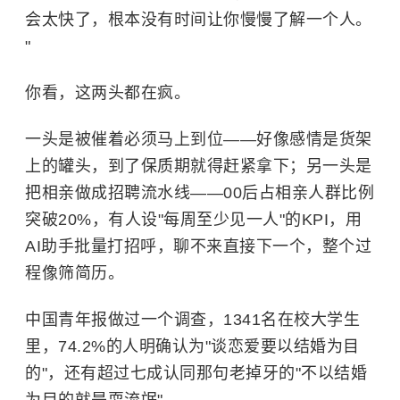
会太快了，根本没有时间让你慢慢了解一个人。
"
你看，这两头都在疯。
一头是被催着必须马上到位——好像感情是货架
上的罐头，到了保质期就得赶紧拿下；另一头是
把相亲做成招聘流水线——00后占相亲人群比例
突破20%，有人设"每周至少见一人"的KPI，用
AI助手批量打招呼，聊不来直接下一个，整个过
程像筛简历。
中国青年报做过一个调查，1341名在校大学生
里，74.2%的人明确认为"谈恋爱要以结婚为目
的"，还有超过七成认同那句老掉牙的"不以结婚