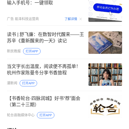
输入手机号：一键领取
00:15
广告
易泽科技运营商
了解详情
读书 | 舒飞廉：在数智时代醒来——王
苏辛《重新醒来的一天》读记
新民晚报
打开APP
当文字长出温度，阅读便不再孤单！
杭州作家陈曼冬分享书香旅程
潮新闻
打开APP
【书香轮台·四脉润城】好书“荐”面会
（第二十三期）
轮台县融媒体中心
打开APP