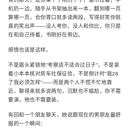
背的那天，是你某个下雨的下午，窗帘拉着，手
机扔一边，随手从书架抽出来一本，翻到哪一页
算哪一页，合你胃口就多读两段，写得好笑你就
真的笑出声——没人考你，没人和你比，你只是
在和自己待着，书刚好在旁边。
感情也该是这样。
不是眉头紧锁地"考察适不适合过日子"，不是拿
着小本本核对房车社保征信，不是倒计时"我28
了我必须怎样"——而是两个人不慌不忙地靠
近，聊得来就多说两句，沉默也不尴尬，你不需
要演，他也不需要装。
有回和一个朋友聊天，她说跟现在的男朋友最舒
服的一个瞬间：