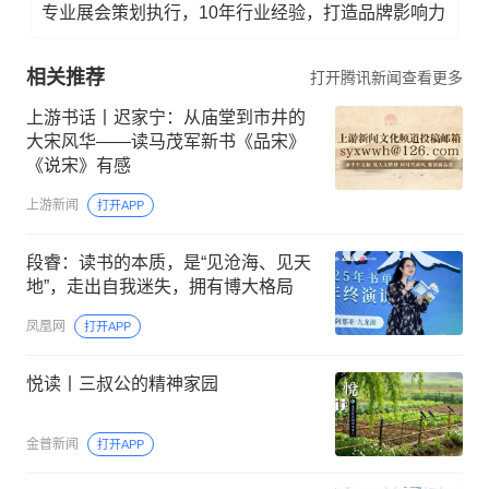
专业展会策划执行，10年行业经验，打造品牌影响力
相关推荐
打开腾讯新闻查看更多
上游书话丨迟家宁：从庙堂到市井的
大宋风华——读马茂军新书《品宋》
《说宋》有感
上游新闻
打开APP
段睿：读书的本质，是“见沧海、见天
地”，走出自我迷失，拥有博大格局
凤凰网
打开APP
悦读丨三叔公的精神家园
金普新闻
打开APP