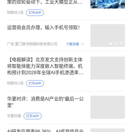
策的双轮驱动下，工业大模型正从单
点验证迈向全流程赋能，这家公司已
财联社V说
打开APP
形成覆盖数据、开发、训练的工业AI
软件体系
运营商会员办理，输入手机号领取！
00:15
广告
厦门微书网络科技有限公司
了解详情
【电报解读】北京发文支持创新主体
将智能体能力深度嵌入智能终端，机
构预计到2028年全球AI手机渗透率将
攀升至54%，这家公司与国内头部AI
财联社V说
打开APP
企业深度合作，参与开发各类新型AI
端侧硬件产品
华夏时评：消费是AI产业的“最后一公
里”
华夏时报
打开APP
AI研发应用率86.36%，AI成游戏产业