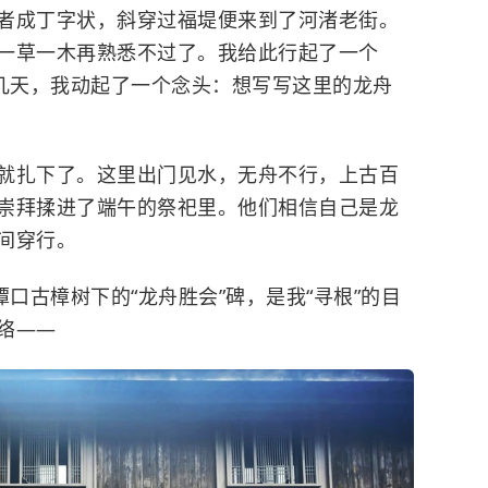
者成丁字状，斜穿过福堤便来到了河渚老街。
一草一木再熟悉不过了。我给此行起了一个
有几天，我动起了一个念头：想写写这里的龙舟
就扎下了。这里出门见水，无舟不行，上古百
崇拜揉进了端午的祭祀里。他们相信自己是龙
间穿行。
潭口古樟树下的“龙舟胜会”碑，是我“寻根”的目
络——