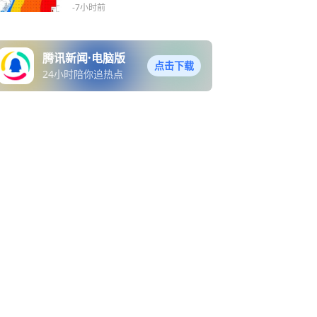
巨浪双重预警：8-10日将迎
-7小时前
来一轮凶猛风暴潮、大浪过
程，浙中南海域将现12米狂
涛
腾讯新闻·电脑版
点击下载
24小时陪你追热点