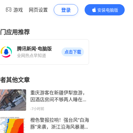
游戏
网页设置
登录
安装电脑版
内容更精彩
门应用推荐
腾讯新闻·电脑版
点击下载
全网热点早知道
者其他文章
重庆游客在新疆伊犁旅游，
因酒店房间不够两人睡在车
里，离店时竟被收150元“车
-7小时前
上住宿费”，酒店负责人：已
全额退回并补偿1000元
橙色警报拉响！强台风“白海
豚”来袭，浙江沿海风暴潮、