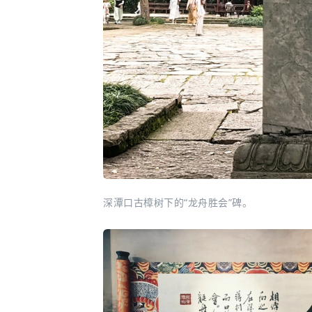
深潭口古樟树下的“龙舟胜会”碑。