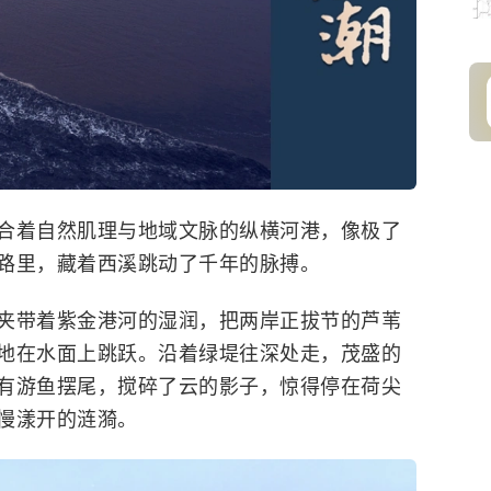
合着自然肌理与地域文脉的纵横河港，像极了
路里，藏着西溪跳动了千年的脉搏。
夹带着紫金港河的湿润，把两岸正拔节的芦苇
地在水面上跳跃。沿着绿堤往深处走，茂盛的
有游鱼摆尾，搅碎了云的影子，惊得停在荷尖
慢漾开的涟漪。