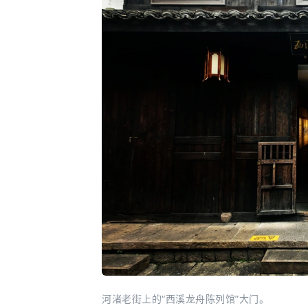
河渚老街上的“西溪龙舟陈列馆”大门。