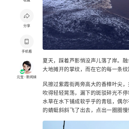
收藏
分享
手机看
夏天，踩着芦影悄没声儿落了岸。融
大地摊开的掌纹，而在它的每一条纹
元宝 · 新闻妹
风擦过紫霞街两旁高大的香樟叶尖，
吹得轻轻晃荡，漏下的斑驳碎光不停
水草在水下铺成软乎乎的青毯，偶尔
的蜻蜓斜斜飞了出去，点出一圈圈慢