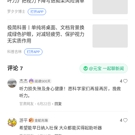
叶刀》把视力下降写进痴呆风险清单
罗夕夕博士
打开APP
极简科普丨单纯将桌面、文档背景换
成绿色护眼，对减轻疲劳、保护视力
无实质作用
科普吉林
打开APP
评论
7
@元宝 一起聊新闻
杰杰
4
听力损失殃及身心健康！愿科学家们再接再厉，挽救
听力。
甘肃网友
6月22日
回复
游平
4
希望能早日纳入社保 大众都能买得起助听器