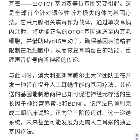
耳聋——由OTOF基因双等位基因突变引起。这
是全球首个针对遗传性听力损失的体内基因疗
法。它采用腺相关病毒作为载体，通过单次耳蜗
内注射，将功能正常的OTOF基因递送至内耳毛
细胞，并借助Myo15启动子，确保基因表达精准
限制在毛细胞中，从而恢复耳畸蛋白的功能，重
建声音信号向听神经的传递。
与此同时，澳大利亚新南威尔士大学团队正在开
发一种旨在提升人工耳蜗性能的基因疗法。其递
送的基因能刺激两种已知可促进神经元存活的生
长因子神经营养素-3和BDNF。该疗法已顺利完
成二期临床试验，正向第三阶段迈进。这一递送
系统，未来甚至可能发展为无需人工耳蜗的独立
基因疗法。
章
节