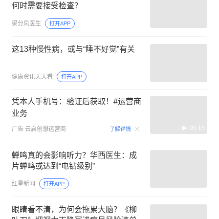
何时需要接受检查？
梁分凤医生
打开APP
这13种慢性病，或与“睡不好觉”有关
健康资讯天天看
打开APP
凭本人手机号：验证后获取！#运营商
业务
00:15
广告
云启创想运营商
了解详情
蝉鸣真的会影响听力？华西医生：成
片蝉鸣或达到“电钻级别”
红星新闻
打开APP
眼睛看不清，为何会拖累大脑？《柳