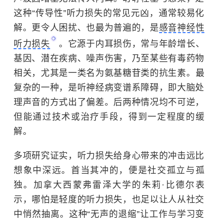
这种“传导性”听力损失的常见元凶，通常较易化
解。更令人困扰、也最为普遍的，是
感音神经性
听力损失
。它源于内耳损伤，常与年龄增长、
基因、潜在疾病、噪声伤害，乃至某些有毒药物
相关，尤其是一类名为氨基糖苷类的
抗生素
。最
复杂的一种，是听神经病变谱系障碍，即大脑处
理声音的方式出了偏差。后两种情况均不可逆，
但能通过技术或治疗手段，得到一定程度的缓
解。
多项研究证实，听力损失给身心带来的冲击远比
想象中深远。首当其冲的，便是社交孤立与孤
独。加拿大
西蒙弗雷泽大学
的朱莉·比德尔表
示，哪怕是轻度的听力损失，也足以让人从社交
中悄然抽离。这种“无声的退缩”让工作与学习变