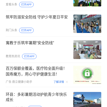
爱看头条
打开APP
筑牢防溺安全防线 守护少年夏日平安
荆门头条
打开APP
寓教于乐筑牢暑期“安全防线”
教育热资讯
打开APP
百万保额全覆盖，医疗险全面升级！
国寿魔方，用心守护健康生活！
00:06
广告
鼎立健康小助手
了解详情
环县：多彩暑期活动护航青少年快乐
成长