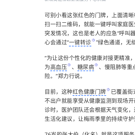
可别小看这张红色的门牌，上面清晰
扫一扫二维码，就能一键呼叫家庭医
突发情况，这也是老人的应急“呼叫
心会通过“
一键转诊
”绿色通道，无
“为让这份个性化的健康对接更精准
为
高血压
、
糖尿病
、慢阻肺等重
险。”郑力行说。
目前，这种
红色健康门牌
已覆盖街
不出户就能享受从健康监测到现场开
诊时，医护团队还会根据天气变化，
生活化建议，让梅雨季里的持续守护
76岁的张大伯（化名）就是这项服