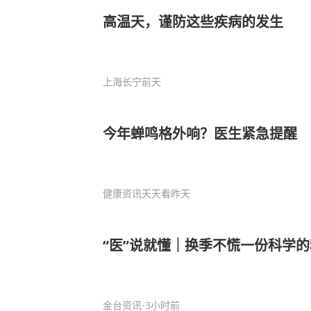
高温天，谨防这些疾病的发生
上海长宁
前天
今年蝉鸣格外响？医生紧急提醒
健康资讯天天看
昨天
“医”说就懂｜换季不慌一份科学
金台资讯
-3小时前