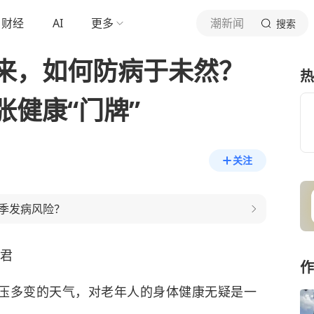
财经
AI
更多
潮新闻
搜索
来，如何防病于未然？
热
健康“门牌”
关注
季发病风险？
露君
作
压多变的天气，对老年人的身体健康无疑是一