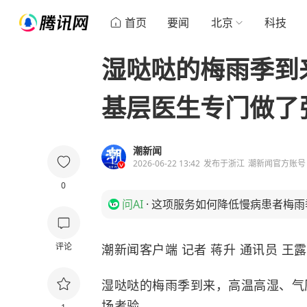
首页
要闻
北京
科技
湿哒哒的梅雨季到
基层医生专门做了张
潮新闻
2026-06-22 13:42
发布于
浙江
潮新闻官方账号
0
问AI
·
这项服务如何降低慢病患者梅雨
评论
潮新闻客户端 记者 蒋升 通讯员 王
湿哒哒的梅雨季到来，高温高湿、气
场考验。