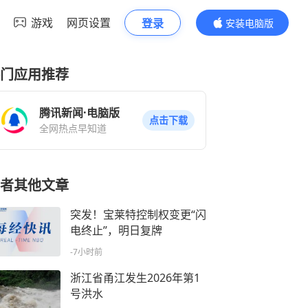
游戏
网页设置
登录
安装电脑版
内容更精彩
门应用推荐
腾讯新闻·电脑版
点击下载
全网热点早知道
者其他文章
突发！宝莱特控制权变更“闪
电终止”，明日复牌
-7小时前
浙江省甬江发生2026年第1
号洪水