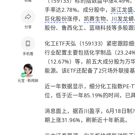
（159133）标的指数盘中涨4.49%
收藏
手率达2.78%。成分股中，
浙江龙盛
巨化股份
涨停，
凯赛生物
、
川发龙蟒
股份、鲁西化工、蓝晓科技等多股跟
分享
化工ETF天弘（159133）紧密跟踪
行业配置主要包括化学制品（23.24
手机看
（12.67%）等，前五大成分股为
能源。该ETF还配备了2只场外联接基金
元宝 · 新闻妹
近一年数据显示，细分化工指数PE-TT
位，低于近一年85.19%的时间，
消息面上，据百川盈孚，6月18日制冷
期上涨31.96%，刷新近十年新高。