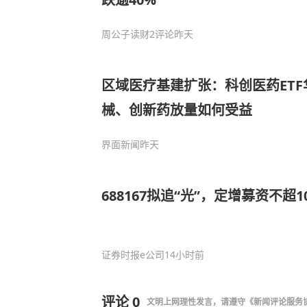
周公子读财
2评论
昨天
区域医疗基建扩张：科创医药ETF华夏
械、创新药放量如何受益
界面新闻
昨天
688167拟追“光”，定增募资不超10
证券时报e公司
14小时前
评论
0
文明上网理性发言，请遵守
《新闻评论服务