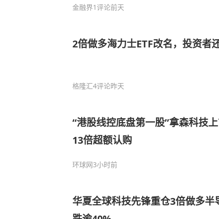
金融界
1评论
前天
2倍做多海力士ETF改名，投资者
格隆汇
4评论
昨天
“港股线控底盘第一股”拿森科技上
13倍超额认购
环球网
3小时前
华夏全球科技先锋重仓3倍做多半导
跌逾40%