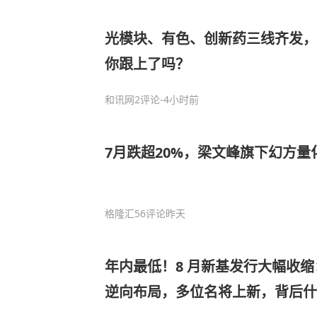
光模块、有色、创新药三线齐发，
你跟上了吗？
和讯网
2评论
-4小时前
7月跌超20%，梁文峰旗下幻方量
格隆汇
56评论
昨天
年内最低！8 月新基发行大幅收缩：
逆向布局，多位名将上新，背后什