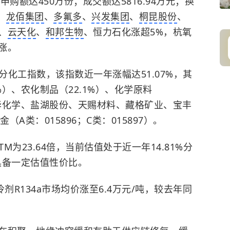
，申购额达450万份；成交额达5816.94万元；换
、
龙佰集团
、
多氟多
、
兴发集团
、
桐昆股份
、
、
云天化
、
和邦生物
、恒力石化涨超5%，杭氧
涨。
细分化工指数，该指数近一年涨幅达51.07%，其
%）、农化制品（22.1%）、化学原料
万华化学、盐湖股份、天赐材料、藏格矿业、宝丰
（A类：015896；C类：015897）。
M为23.64倍，当前估值处于近一年14.81%分
已具备一定估值性价比。
剂R134a市场均价涨至6.4万元/吨，较去年同