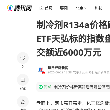
首页
要闻
北京
科技
制冷剂R134a价
ETF天弘标的指数
交额近6000万元
0
每日经济新闻
2026-06-22 13:38
发布于
云南
每日经济新闻官
问AI
·
制冷剂价格新高背后有哪些供需
评论
盘面上，两市高开高走，化工概念板块