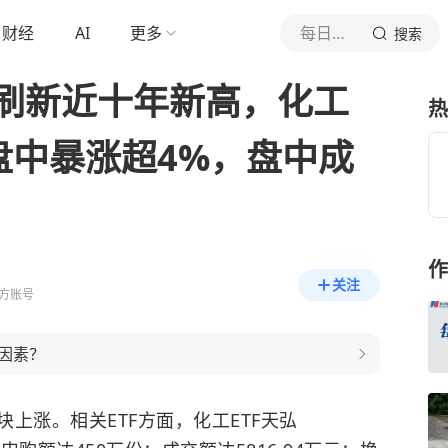
财经
AI
更多
每日经济新闻
搜索
格刷新近十年新高，化工
热
盘中暴涨超4%，盘中成
作
关注
方账号
因素？
上涨。相关ETF方面，化工ETF天弘