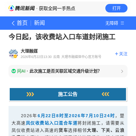
· 获取全网一手热点
打开
首页
新闻
无障碍
今日起，该收费站入口车道封闭施工
大理融媒
关注
2026年6月22日13:30
云南
大理市融媒体中心官方账号
问AI
·
此次施工是否关联区域交通升级计划？
施工公告
2026年
6月22日8时至2026年7月10日24时
，楚
大高速
凤仪收费站入口混合车道
将封闭施工，请需要从
凤仪收费站进入高速的
货车
选择相邻
大理、下关、云浪