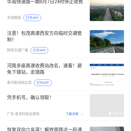
华南快速路一期8月7日24时停止收费
羊城晚报
打开APP
注意！包茂高速西安方向临时交通管
制！
陕西交通广播
打开APP
河南多座高速收费站改名，速看！避
免下错站，走错路
黄河新闻网吕梁
打开APP
凭手机号，确认领取！
00:15
广告
易泽科技运营商
了解详情
恢复双向六车道！解放南路这一段通