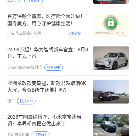
驱动之家
打开APP
百万保额全覆盖，医疗险全面升级！
国寿魔方，用心守护健康生活！
00:06
广告
鼎立健康小助手
了解详情
24.99万起！华为智驾新车官宣：8月8
日，正式上市
SmallKingway说科技
打开APP
亚洲龙改款变皇冠，新款君越取消6K
大屏，合资B级车还能打吗？
懂车
打开APP
2026车圈最绝博弈：小米拿帐篷当
饵？享界却真把它做出来了
老司机侃侃车
打开APP