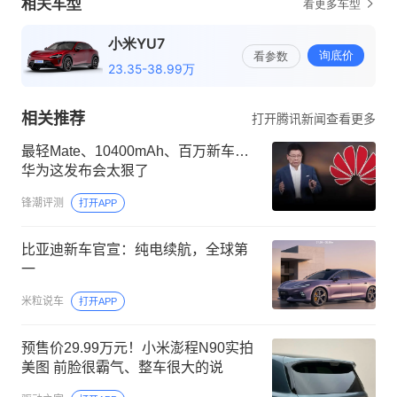
相关推荐
打开腾讯新闻查看更多
最轻Mate、10400mAh、百万新车…
华为这发布会太狠了
锋潮评测
打开APP
比亚迪新车官宣：纯电续航，全球第
一
米粒说车
打开APP
预售价29.99万元！小米澎程N90实拍
美图 前脸很霸气、整车很大的说