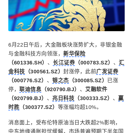
6月22日午后，大金融板块涨势扩大，非银金融
与金融科技方向领涨，
新华保险
（601336.SH）
、
长江证券
（000783.SZ）
、
汇
金科技
（300561.SZ）
封涨停，此前
广发证券
（000776.SZ）
、
银之杰
（300085.SZ）
已涨
停，
联迪信息
（920790.BJ）
、
艾融软件
（920799.BJ）
、
兆日科技
（300333.SZ）
、
赢
时胜
（300377.SZ）
等涨幅均超10%。
消息面上，受布伦特原油当日大跌超2%影响，
中东地缘通胀担忧缓解，市场普遍预期下半年国