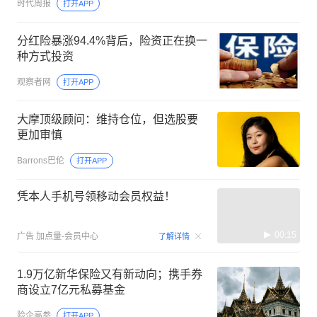
时代周报
打开APP
分红险暴涨94.4%背后，险资正在换一
种方式投资
观察者网
打开APP
大摩顶级顾问：维持仓位，但选股要
更加审慎
Barrons巴伦
打开APP
凭本人手机号领移动会员权益！
00:15
广告
加点量-会员中心
了解详情
1.9万亿新华保险又有新动向；携手券
商设立7亿元私募基金
险企高参
打开APP