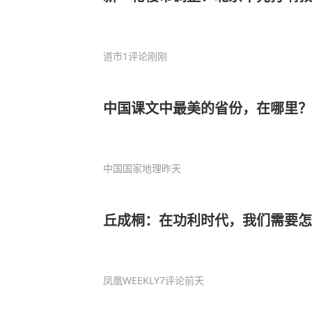
道市
1评论
刚刚
中国课文中最美的省份，在哪里？
中国国家地理
昨天
丘成桐：在功利时代，我们需要
凤凰WEEKLY
7评论
前天