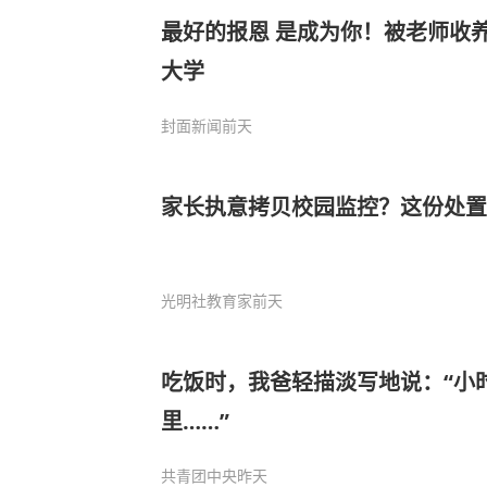
最好的报恩 是成为你！被老师收养
大学
封面新闻
前天
家长执意拷贝校园监控？这份处置
光明社教育家
前天
吃饭时，我爸轻描淡写地说：“小
里……”
共青团中央
昨天