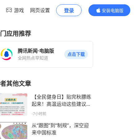
游戏
网页设置
登录
安装电脑版
内容更精彩
门应用推荐
腾讯新闻·电脑版
点击下载
全网热点早知道
者其他文章
【全民健身日】贴完秋膘练
起来！高温运动这些建议请
查收
-7小时前
从“跟图”到“制规”，深空迎
来中国标准