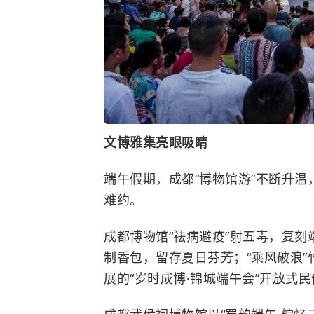
文博雅集亮眼吸睛
端午假期，成都“博物馆游”不断升
难
约
。
成都博物馆“祛病避疫”射五毒，复刻
制香包，留存夏日芬芳；“乘风破浪
展的“岁时成博·锦城端午会”开放式