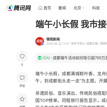
首页
要闻
北京
科技
端午小长假 我市接
锦观新闻
2026-06-22 13:27
发布于
四川
成都日报《锦观
问AI
·
成都端午活动如何吸引超700万
0
端午小长假，成都满城粽叶香、龙舟
午，到成都街头走一走”为主题，开
评论
非遗民俗、音乐演出、传统民俗搭配
国TOP榜单。同程旅行报告显示，