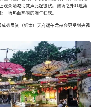
上观众呐喊助威声此起彼伏。赛场之外非遗集
赴一场热血热闹的端午狂欢。
渝暨成德眉资（新津）天府端午龙舟会更受到央视