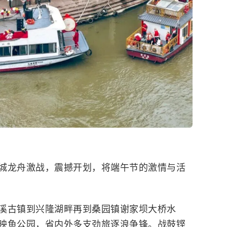
城龙舟激战，震撼开划，将端午节的激情与活
溪古镇到兴隆湖畔再到桑园镇谢家坝大桥水
映鱼公园，省内外多支劲旅逐浪争锋。战鼓铿