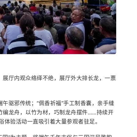
温，展厅内观众络绎不绝，展厅外大排长龙，一票
端午驱邪传统；“佩香祈福”手工制香囊，亲手缝
”竹编龙舟，以竹为材，巧制龙舟摆件……持续开
民俗体验活动一直吸引着大量参观者驻足。