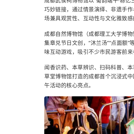
成都武侯祠博物馆以“蜀韵端午·粽忆
巧妙链接，通过情景演绎、非遗手作
场兼具观赏性、互动性与文化雅致感
成都自然博物馆
（成都理工大学博物
集章兑节日文创，“沐兰汤”“点面额”等
味互动游戏，吸引不少市民游客前来
闻香识药、本草辨识、扫码科普、本
草堂博物馆打造的成都首个沉浸式中
午活动的核心亮点。