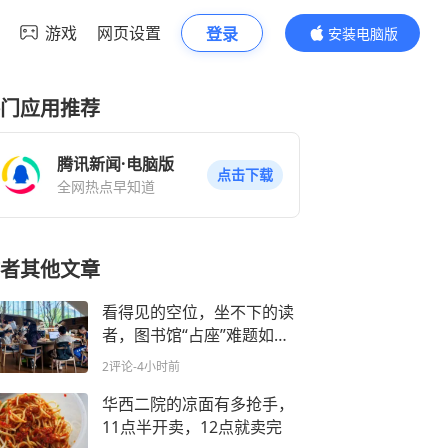
游戏
网页设置
登录
安装电脑版
内容更精彩
门应用推荐
腾讯新闻·电脑版
点击下载
全网热点早知道
者其他文章
看得见的空位，坐不下的读
者，图书馆“占座”难题如何
解？
2评论
-4小时前
华西二院的凉面有多抢手，
11点半开卖，12点就卖完