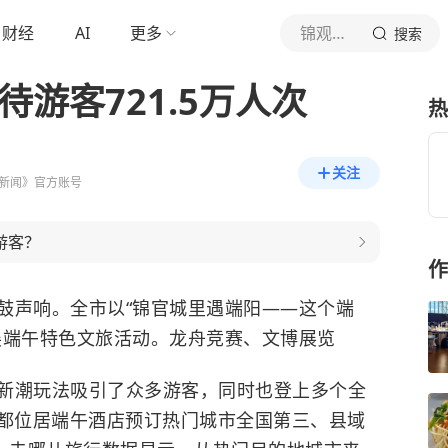
财经
AI
更多
锦观新闻
搜索
待游客721.5万人次
热
关注
新闻》官方账号
游客？
作
鼓声响。全市以“锦官城里遇端阳——这个端
展端午特色文旅活动。龙舟竞赛、文博展览
新潮玩法吸引了众多游客，同时也登上多个全
成都位居端午酒店预订热门城市全国第三、县域