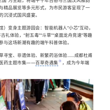
三国”为主题，将端午千年古俗与三国汉风雅韵
与精品展览等多元形式，为市民游客呈现了一
的沉浸式国风盛宴。
馆）变身主题游园会：智能机器人“小芯”互动，
古礼体验，“射五毒”“斗草”“桌面龙舟竞速”等趣
参与这场新潮有趣的端午科普体验。
草寻宝、非遗体验、新繁药浴体验……成都杜甫
医药主题市集——
百草奇遇集
，成为今年端